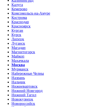
Калининград
Калуга
Кемерово
Комсомольск-на-Амуре
Кострома
Краснодар
Красноярск
Курган
Курск
Липецк
Луганск
Магадан
Магнитогорск
Майкоп
Махачкала
Москва
Мурманск
Набережные Челны
Назрань
Нальчик
Нижневартовск
Нижний Новгород
Нижний Тагил
Новокузнецк
Новороссийск