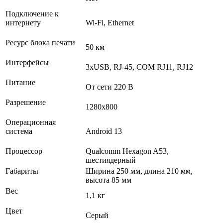
Подключение к
интернету
Wi-Fi, Еthernet
Ресурс блока печати
50 км
Интерфейсы
3хUSB, RJ-45, COM RJ11, RJ12
Питание
От сети 220 В
Разрешение
1280х800
Операционная
система
Android 13
Процессор
Qualcomm Hexagon A53,
шестиядерный
Габариты
Ширина 250 мм, длина 210 мм,
высота 85 мм
Вес
1,1 кг
Цвет
Серый