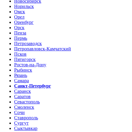
Новосибирск
Норильск
Омск
Орел
Оренбург
Орск
Пенза
Пермь
Петрозаводск
Петропавловск-Камчатский
Псков
Пятигорск
Ростов-на-Дону
Рыбинск
Рязань
Самара
Санкт-Петербург
Саранск
Саратов
Севастополь
Смоленск
Сочи
Ставрополь
Сургут
Сыктывкар