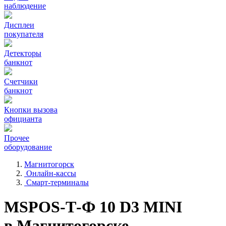
наблюдение
Дисплеи
покупателя
Детекторы
банкнот
Счетчики
банкнот
Кнопки вызова
официанта
Прочее
оборудование
Магнитогорск
Онлайн-кассы
Смарт-терминалы
MSPOS-Т-Ф 10 D3 MINI
в Магнитогорске