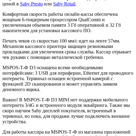
ценой в
Saby Presto
или
Saby Retail
.
Комфортная скорость работы онлайн-кассы обеспечена
мощным 6-тиядерным процессором QualComm и
увеличенным объемом памяти 3 Гб оперативной и 32 Гб
накопителем для установки кассового ПО.
Печать чеков со скоростью 100 мм/с идет на ленте 57мм.
Механизм кассового принтера защищен резиновыми
прокладками для увеличения срока службы. Кассир отрывает
чек руками с помощью металлической гребенки.
MSPOS-T-Ф D3 оснащена всеми необходимыми
интерфейсами: 3 USB для периферии, Ethernet для проводного
интернета. Терминал оснащен встроенной камерой с
функцией 2D сканирования и может управлять замком
денежного ящика.
Важно! В MSPOS-Т-Ф D3 MINI нет поддержки мобильного
интернета 3/4G и встроенного модуля эквайринга. Также мы
скоро научим Saby дисплей покупателя, встроенный в
терминал, но пока, для продажи лучше подключить внешние
устройства.
Для работы кассира на MSPOS-Т-Ф из магазина приложений