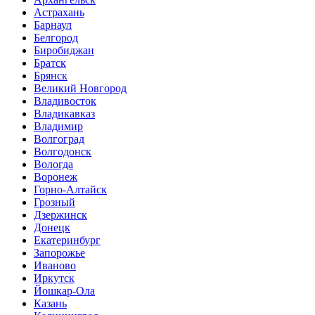
Астрахань
Барнаул
Белгород
Биробиджан
Братск
Брянск
Великий Новгород
Владивосток
Владикавказ
Владимир
Волгоград
Волгодонск
Вологда
Воронеж
Горно-Алтайск
Грозный
Дзержинск
Донецк
Екатеринбург
Запорожье
Иваново
Иркутск
Йошкар-Ола
Казань