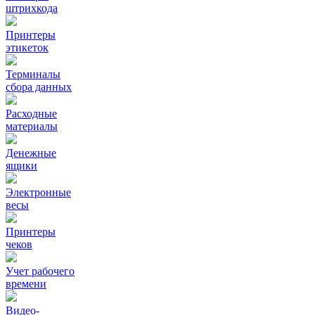
штрихкода
Принтеры
этикеток
Терминалы
сбора данных
Расходные
материалы
Денежные
ящики
Электронные
весы
Принтеры
чеков
Учет рабочего
времени
Видео‑