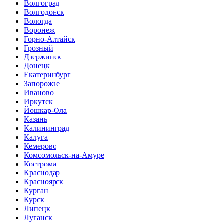
Волгоград
Волгодонск
Вологда
Воронеж
Горно-Алтайск
Грозный
Дзержинск
Донецк
Екатеринбург
Запорожье
Иваново
Иркутск
Йошкар-Ола
Казань
Калининград
Калуга
Кемерово
Комсомольск-на-Амуре
Кострома
Краснодар
Красноярск
Курган
Курск
Липецк
Луганск