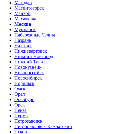
Магадан
Магнитогорск
Майкоп
Махачкала
Москва
Мурманск
Набережные Челны
Назрань
Нальчик
Нижневартовск
Нижний Новгород
Нижний Тагил
Новокузнецк
Новороссийск
Новосибирск
Норильск
Омск
Орел
Оренбург
Орск
Пенза
Пермь
Петрозаводск
Петропавловск-Камчатский
Псков