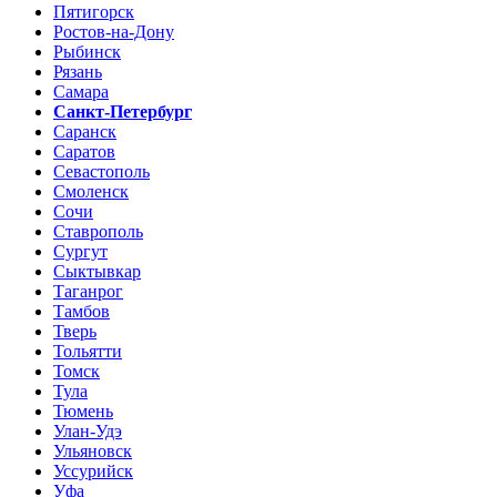
Пятигорск
Ростов-на-Дону
Рыбинск
Рязань
Самара
Санкт-Петербург
Саранск
Саратов
Севастополь
Смоленск
Сочи
Ставрополь
Сургут
Сыктывкар
Таганрог
Тамбов
Тверь
Тольятти
Томск
Тула
Тюмень
Улан-Удэ
Ульяновск
Уссурийск
Уфа