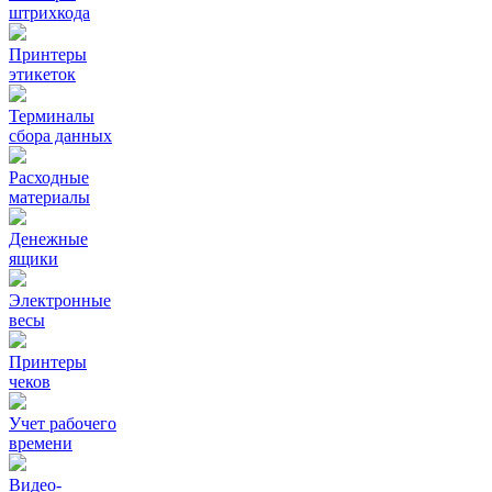
штрихкода
Принтеры
этикеток
Терминалы
сбора данных
Расходные
материалы
Денежные
ящики
Электронные
весы
Принтеры
чеков
Учет рабочего
времени
Видео‑