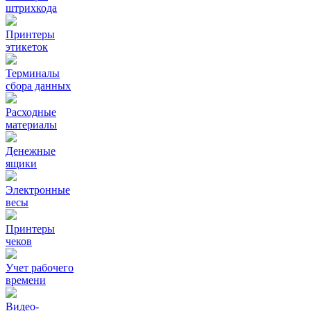
штрихкода
Принтеры
этикеток
Терминалы
сбора данных
Расходные
материалы
Денежные
ящики
Электронные
весы
Принтеры
чеков
Учет рабочего
времени
Видео‑