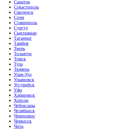
Саратов
Севастополь
Смоленск
Сочи
Ставрополь
Сургут
Сыктывкар
Таганрог
Тамбов
Тверь
Тольятти
Томск
Тула
Тюмень
Улан-Удэ
Ульяновск
Уссурийск
Уфа
Хабаровск
Херсон
Чебоксары
Челябинск
Череповец
Черкесск
Чита