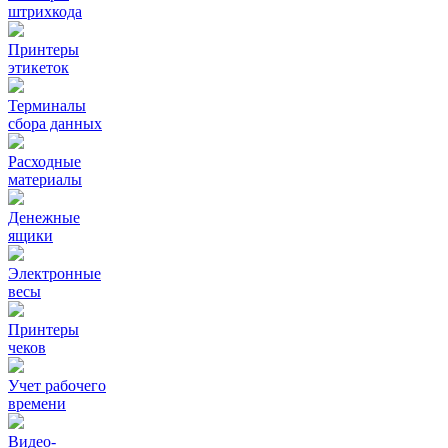
штрихкода
Принтеры
этикеток
Терминалы
сбора данных
Расходные
материалы
Денежные
ящики
Электронные
весы
Принтеры
чеков
Учет рабочего
времени
Видео‑