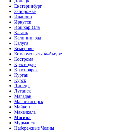
Донецк
Екатеринбург
Запорожье
Иваново
Иркутск
Йошкар-Ола
Казань
Калининград
Калуга
Кемерово
Комсомольск-на-Амуре
Кострома
Краснодар
Красноярск
Курган
Курск
Липецк
Луганск
Магадан
Магнитогорск
Майкоп
Махачкала
Москва
Мурманск
Набережные Челны