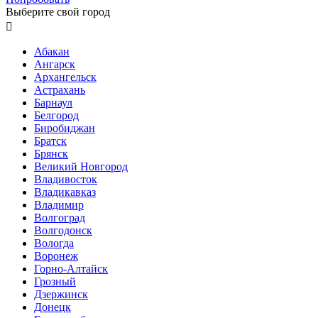
Выберите свой город

Абакан
Ангарск
Архангельск
Астрахань
Барнаул
Белгород
Биробиджан
Братск
Брянск
Великий Новгород
Владивосток
Владикавказ
Владимир
Волгоград
Волгодонск
Вологда
Воронеж
Горно-Алтайск
Грозный
Дзержинск
Донецк