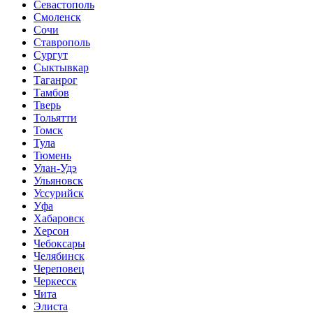
Севастополь
Смоленск
Сочи
Ставрополь
Сургут
Сыктывкар
Таганрог
Тамбов
Тверь
Тольятти
Томск
Тула
Тюмень
Улан-Удэ
Ульяновск
Уссурийск
Уфа
Хабаровск
Херсон
Чебоксары
Челябинск
Череповец
Черкесск
Чита
Элиста