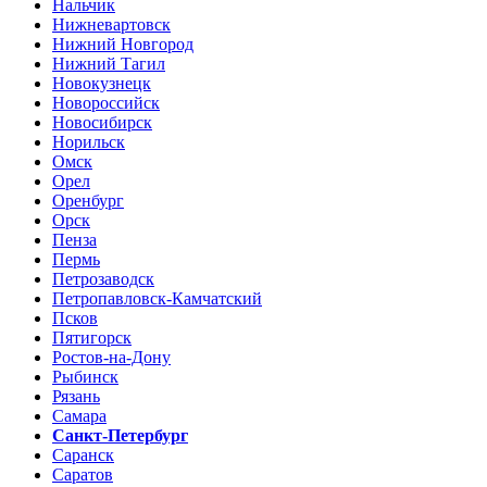
Нальчик
Нижневартовск
Нижний Новгород
Нижний Тагил
Новокузнецк
Новороссийск
Новосибирск
Норильск
Омск
Орел
Оренбург
Орск
Пенза
Пермь
Петрозаводск
Петропавловск-Камчатский
Псков
Пятигорск
Ростов-на-Дону
Рыбинск
Рязань
Самара
Санкт-Петербург
Саранск
Саратов