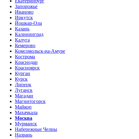
Екатеринбург
Запорожье
Иваново
Иркутск
Йошкар-Ола
Казань
Калининград
Калуга
Кемерово
Комсомольск-на-Амуре
Кострома
Краснодар
Красноярск
Курган
Курск
Липецк
Луганск
Магадан
Магнитогорск
Майкоп
Махачкала
Москва
Мурманск
Набережные Челны
Назрань