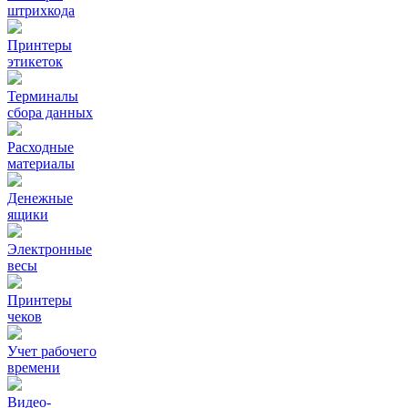
штрихкода
Принтеры
этикеток
Терминалы
сбора данных
Расходные
материалы
Денежные
ящики
Электронные
весы
Принтеры
чеков
Учет рабочего
времени
Видео‑