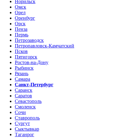
Норильск
Омск
Орел
Оренбург
Орск
Пенза
Пермь
Петрозаводск
Петропавловск-Камчатский
Псков
Пятигорск
Ростов-на-Дону
Рыбинск
Рязань
Самара
Санкт-Петербург
Саранск
Саратов
Севастополь
Смоленск
Сочи
Ставрополь
Сургут
Сыктывкар
Таганрог