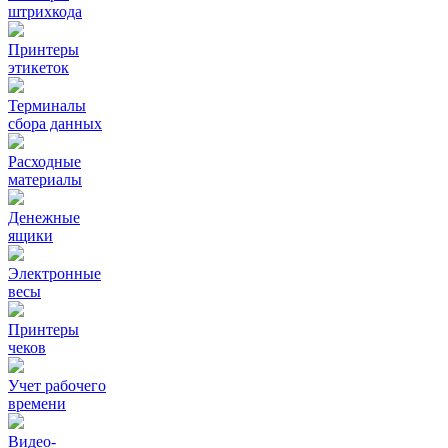
штрихкода
Принтеры
этикеток
Терминалы
сбора данных
Расходные
материалы
Денежные
ящики
Электронные
весы
Принтеры
чеков
Учет рабочего
времени
Видео‑