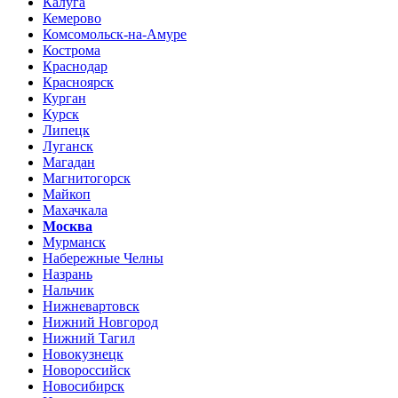
Калуга
Кемерово
Комсомольск-на-Амуре
Кострома
Краснодар
Красноярск
Курган
Курск
Липецк
Луганск
Магадан
Магнитогорск
Майкоп
Махачкала
Москва
Мурманск
Набережные Челны
Назрань
Нальчик
Нижневартовск
Нижний Новгород
Нижний Тагил
Новокузнецк
Новороссийск
Новосибирск