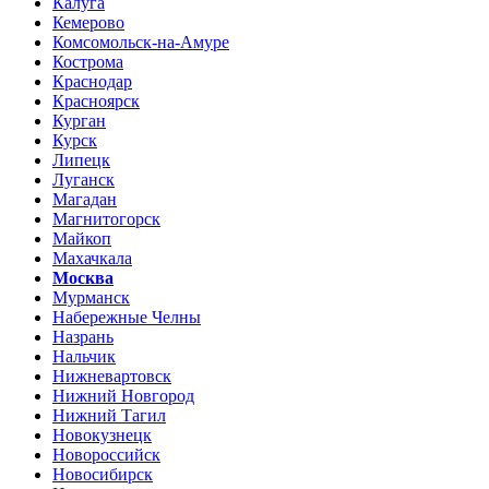
Калуга
Кемерово
Комсомольск-на-Амуре
Кострома
Краснодар
Красноярск
Курган
Курск
Липецк
Луганск
Магадан
Магнитогорск
Майкоп
Махачкала
Москва
Мурманск
Набережные Челны
Назрань
Нальчик
Нижневартовск
Нижний Новгород
Нижний Тагил
Новокузнецк
Новороссийск
Новосибирск