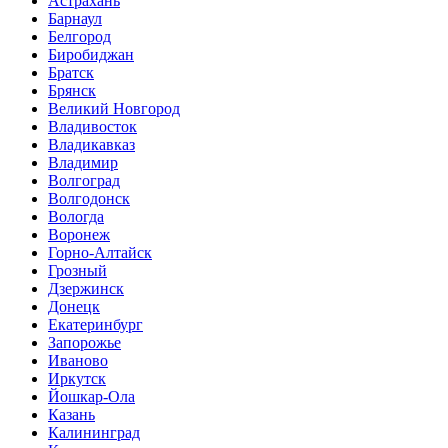
Астрахань
Барнаул
Белгород
Биробиджан
Братск
Брянск
Великий Новгород
Владивосток
Владикавказ
Владимир
Волгоград
Волгодонск
Вологда
Воронеж
Горно-Алтайск
Грозный
Дзержинск
Донецк
Екатеринбург
Запорожье
Иваново
Иркутск
Йошкар-Ола
Казань
Калининград