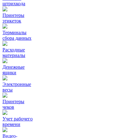
штрихкода
Принтеры
этикеток
Терминалы
сбора данных
Расходные
материалы
Денежные
ящики
Электронные
весы
Принтеры
чеков
Учет рабочего
времени
Видео‑