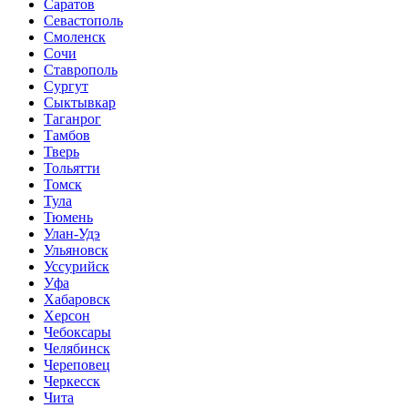
Саратов
Севастополь
Смоленск
Сочи
Ставрополь
Сургут
Сыктывкар
Таганрог
Тамбов
Тверь
Тольятти
Томск
Тула
Тюмень
Улан-Удэ
Ульяновск
Уссурийск
Уфа
Хабаровск
Херсон
Чебоксары
Челябинск
Череповец
Черкесск
Чита