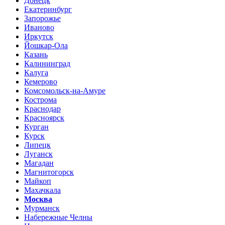
Донецк
Екатеринбург
Запорожье
Иваново
Иркутск
Йошкар-Ола
Казань
Калининград
Калуга
Кемерово
Комсомольск-на-Амуре
Кострома
Краснодар
Красноярск
Курган
Курск
Липецк
Луганск
Магадан
Магнитогорск
Майкоп
Махачкала
Москва
Мурманск
Набережные Челны