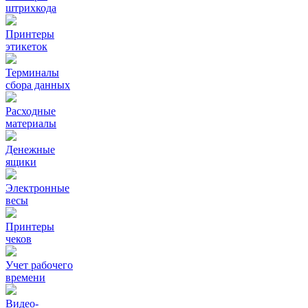
штрихкода
Принтеры
этикеток
Терминалы
сбора данных
Расходные
материалы
Денежные
ящики
Электронные
весы
Принтеры
чеков
Учет рабочего
времени
Видео‑