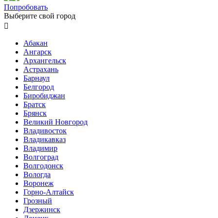
Попробовать
Выберите свой город

Абакан
Ангарск
Архангельск
Астрахань
Барнаул
Белгород
Биробиджан
Братск
Брянск
Великий Новгород
Владивосток
Владикавказ
Владимир
Волгоград
Волгодонск
Вологда
Воронеж
Горно-Алтайск
Грозный
Дзержинск