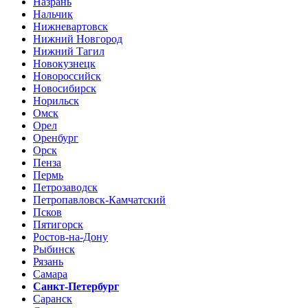
Назрань
Нальчик
Нижневартовск
Нижний Новгород
Нижний Тагил
Новокузнецк
Новороссийск
Новосибирск
Норильск
Омск
Орел
Оренбург
Орск
Пенза
Пермь
Петрозаводск
Петропавловск-Камчатский
Псков
Пятигорск
Ростов-на-Дону
Рыбинск
Рязань
Самара
Санкт-Петербург
Саранск