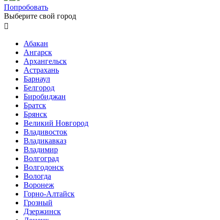
Попробовать
Выберите свой город

Абакан
Ангарск
Архангельск
Астрахань
Барнаул
Белгород
Биробиджан
Братск
Брянск
Великий Новгород
Владивосток
Владикавказ
Владимир
Волгоград
Волгодонск
Вологда
Воронеж
Горно-Алтайск
Грозный
Дзержинск