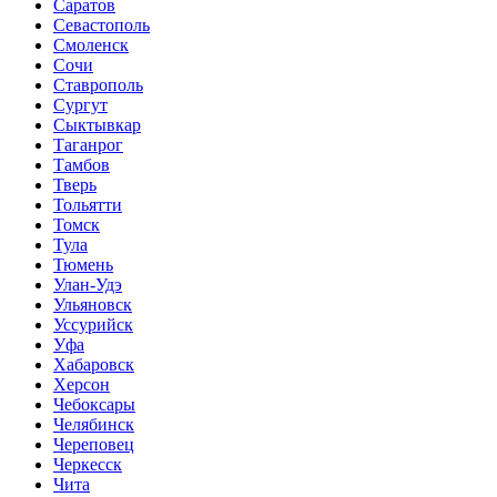
Саратов
Севастополь
Смоленск
Сочи
Ставрополь
Сургут
Сыктывкар
Таганрог
Тамбов
Тверь
Тольятти
Томск
Тула
Тюмень
Улан-Удэ
Ульяновск
Уссурийск
Уфа
Хабаровск
Херсон
Чебоксары
Челябинск
Череповец
Черкесск
Чита