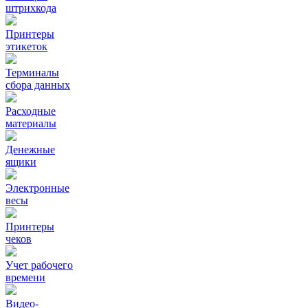
штрихкода
Принтеры
этикеток
Терминалы
сбора данных
Расходные
материалы
Денежные
ящики
Электронные
весы
Принтеры
чеков
Учет рабочего
времени
Видео‑