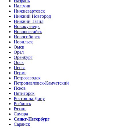
Назрань
Нальчик
Нижневартовск
Нижний Новгород
Нижний Тагил
Новокузнецк
Новороссийск
Новосибирск
Норильск
Омск
Орел
Оренбург
Орск
Пенза
Пермь
Петрозаводск
Петропавловск-Камчатский
Псков
Пятигорск
Ростов-на-Дону
Рыбинск
Рязань
Самара
Санкт-Петербург
Саранск