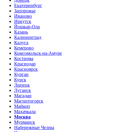
Донецк
Екатеринбург
Запорожье
Иваново
Иркутск
Йошкар-Ола
Казань
Калининград
Калуга
Кемерово
Комсомольск-на-Амуре
Кострома
Краснодар
Красноярск
Курган
Курск
Липецк
Луганск
Магадан
Магнитогорск
Майкоп
Махачкала
Москва
Мурманск
Набережные Челны