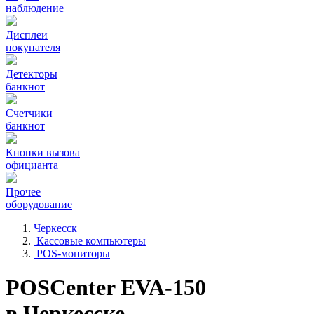
наблюдение
Дисплеи
покупателя
Детекторы
банкнот
Счетчики
банкнот
Кнопки вызова
официанта
Прочее
оборудование
Черкесск
Кассовые компьютеры
POS-мониторы
POSCenter EVA-150
в Черкесске