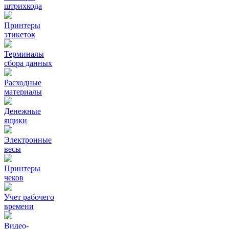
штрихкода
Принтеры
этикеток
Терминалы
сбора данных
Расходные
материалы
Денежные
ящики
Электронные
весы
Принтеры
чеков
Учет рабочего
времени
Видео‑