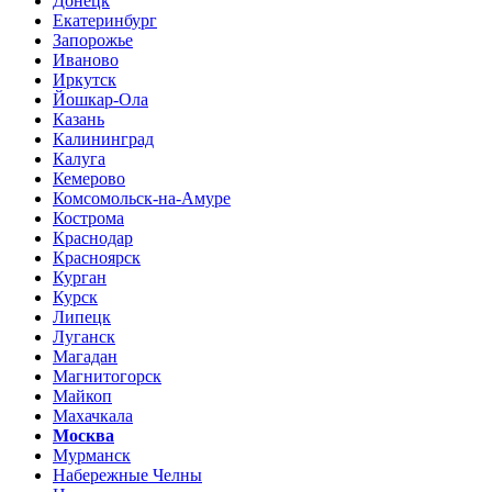
Донецк
Екатеринбург
Запорожье
Иваново
Иркутск
Йошкар-Ола
Казань
Калининград
Калуга
Кемерово
Комсомольск-на-Амуре
Кострома
Краснодар
Красноярск
Курган
Курск
Липецк
Луганск
Магадан
Магнитогорск
Майкоп
Махачкала
Москва
Мурманск
Набережные Челны