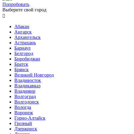
Попробовать
Выберите свой город

Абакан
Ангарск
Архангельск
Астрахань
Барнаул
Белгород
Биробиджан
Братск
Брянск
Великий Новгород
Владивосток
Владикавказ
Владимир
Волгоград
Волгодонск
Вологда
Воронеж
Горно-Алтайск
Грозный
Дзержинск