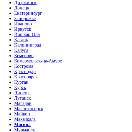
Дзержинск
Донецк
Екатеринбург
Запорожье
Иваново
Иркутск
Йошкар-Ола
Казань
Калининград
Калуга
Кемерово
Комсомольск-на-Амуре
Кострома
Краснодар
Красноярск
Курган
Курск
Липецк
Луганск
Магадан
Магнитогорск
Майкоп
Махачкала
Москва
Мурманск