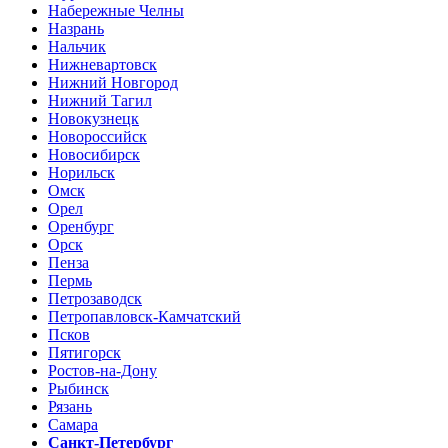
Набережные Челны
Назрань
Нальчик
Нижневартовск
Нижний Новгород
Нижний Тагил
Новокузнецк
Новороссийск
Новосибирск
Норильск
Омск
Орел
Оренбург
Орск
Пенза
Пермь
Петрозаводск
Петропавловск-Камчатский
Псков
Пятигорск
Ростов-на-Дону
Рыбинск
Рязань
Самара
Санкт-Петербург