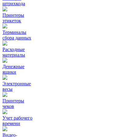
штрихкода
Принтеры
этикеток
Терминалы
сбора данных
Расходные
материалы
Денежные
ящики
Электронные
весы
Принтеры
чеков
Учет рабочего
времени
Видео‑