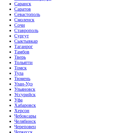
Саранск
Саратов
Севастополь
Смоленск
Сочи
Ставрополь
Сургут
Сыктывкар
Таганрог
Тамбов
Тверь
Тольятти
Томск
Тула
Тюмень
Улан-Удэ
Ульяновск
Уссурийск
Уфа
Хабаровск
Херсон
Чебоксары
Челябинск
Череповец
Черкесск