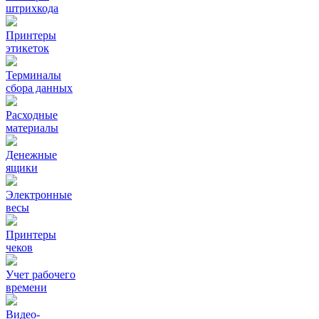
штрихкода
Принтеры
этикеток
Терминалы
сбора данных
Расходные
материалы
Денежные
ящики
Электронные
весы
Принтеры
чеков
Учет рабочего
времени
Видео‑