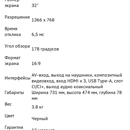
экрана
32"
Разрешение
1366 x 768
Время
отклика
6,5 мс
Угол обзора
178 градусов
Формат
экрана
16:9
AV-вход, выход на наушники, композитный
Интерфейсы
видеовход, вход HDMI x 3, USB Type-A, слот
CI/CI+, выход аудио коаксиальный
Габариты
Ширина 731 мм, высота 474 мм, глубина 78
мм
Вес
3.8 кг
Цвет
Черный
Гарантия