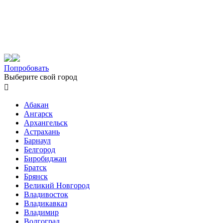
Попробовать
Выберите свой город

Абакан
Ангарск
Архангельск
Астрахань
Барнаул
Белгород
Биробиджан
Братск
Брянск
Великий Новгород
Владивосток
Владикавказ
Владимир
Волгоград