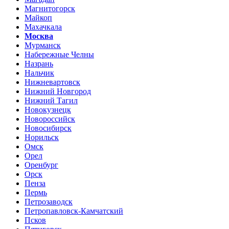
Магнитогорск
Майкоп
Махачкала
Москва
Мурманск
Набережные Челны
Назрань
Нальчик
Нижневартовск
Нижний Новгород
Нижний Тагил
Новокузнецк
Новороссийск
Новосибирск
Норильск
Омск
Орел
Оренбург
Орск
Пенза
Пермь
Петрозаводск
Петропавловск-Камчатский
Псков