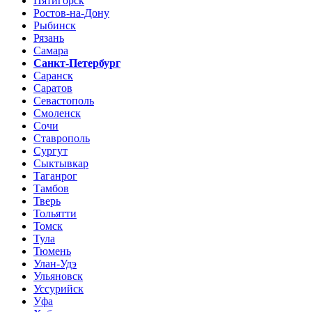
Пятигорск
Ростов-на-Дону
Рыбинск
Рязань
Самара
Санкт-Петербург
Саранск
Саратов
Севастополь
Смоленск
Сочи
Ставрополь
Сургут
Сыктывкар
Таганрог
Тамбов
Тверь
Тольятти
Томск
Тула
Тюмень
Улан-Удэ
Ульяновск
Уссурийск
Уфа