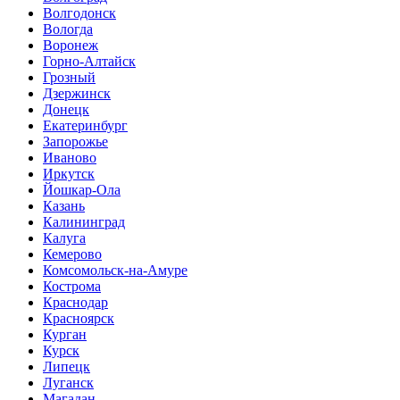
Волгодонск
Вологда
Воронеж
Горно-Алтайск
Грозный
Дзержинск
Донецк
Екатеринбург
Запорожье
Иваново
Иркутск
Йошкар-Ола
Казань
Калининград
Калуга
Кемерово
Комсомольск-на-Амуре
Кострома
Краснодар
Красноярск
Курган
Курск
Липецк
Луганск
Магадан