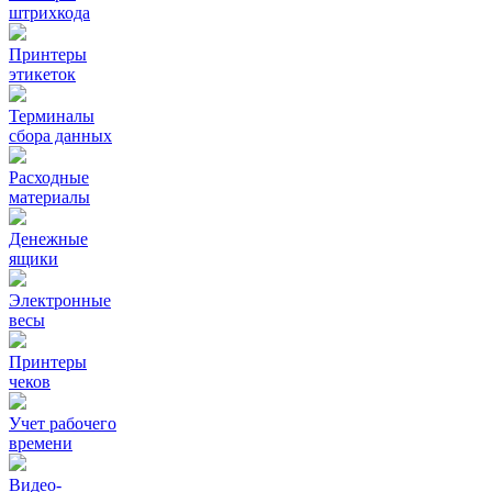
штрихкода
Принтеры
этикеток
Терминалы
сбора данных
Расходные
материалы
Денежные
ящики
Электронные
весы
Принтеры
чеков
Учет рабочего
времени
Видео‑