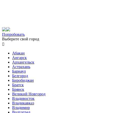
Попробовать
Выберите свой город

Абакан
Ангарск
Архангельск
Астрахань
Барнаул
Белгород
Биробиджан
Братск
Брянск
Великий Новгород
Владивосток
Владикавказ
Владимир
Волгоград