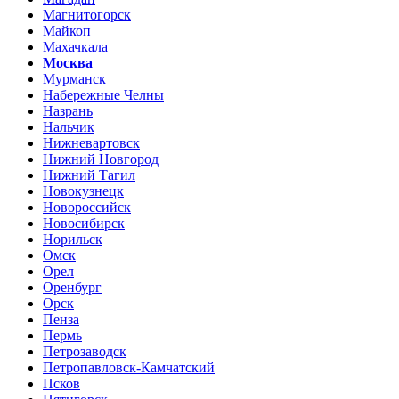
Магнитогорск
Майкоп
Махачкала
Москва
Мурманск
Набережные Челны
Назрань
Нальчик
Нижневартовск
Нижний Новгород
Нижний Тагил
Новокузнецк
Новороссийск
Новосибирск
Норильск
Омск
Орел
Оренбург
Орск
Пенза
Пермь
Петрозаводск
Петропавловск-Камчатский
Псков