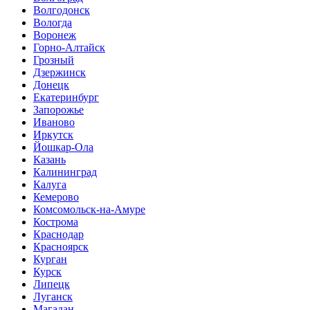
Волгодонск
Вологда
Воронеж
Горно-Алтайск
Грозный
Дзержинск
Донецк
Екатеринбург
Запорожье
Иваново
Иркутск
Йошкар-Ола
Казань
Калининград
Калуга
Кемерово
Комсомольск-на-Амуре
Кострома
Краснодар
Красноярск
Курган
Курск
Липецк
Луганск
Магадан