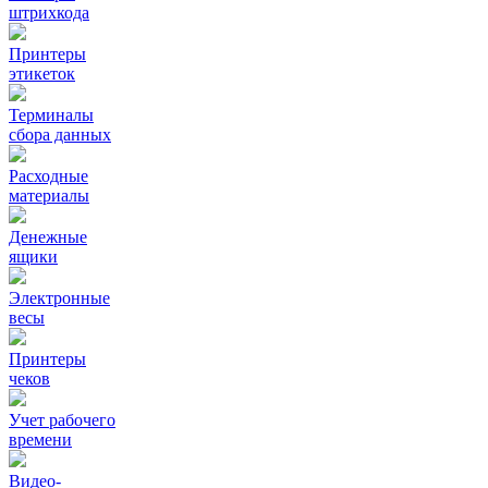
штрихкода
Принтеры
этикеток
Терминалы
сбора данных
Расходные
материалы
Денежные
ящики
Электронные
весы
Принтеры
чеков
Учет рабочего
времени
Видео‑