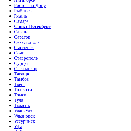
Пятигорск
Ростов-на-Дону
Рыбинск
Рязань
Самара
Санкт-Петербург
Саранск
Саратов
Севастополь
Смоленск
Сочи
Ставрополь
Сургут
Сыктывкар
Таганрог
Тамбов
Тверь
Тольятти
Томск
Тула
Тюмень
Улан-Удэ
Ульяновск
Уссурийск
Уфа