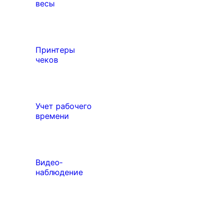
весы
Принтеры
чеков
Учет рабочего
времени
Видео‑
наблюдение
Выберите свой город

Абакан
Ангарск
Дисплеи