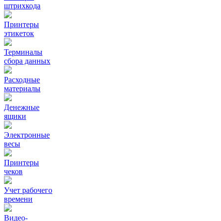
штрихкода
Принтеры
этикеток
Терминалы
сбора данных
Расходные
материалы
Денежные
ящики
Электронные
весы
Принтеры
чеков
Учет рабочего
времени
Видео‑