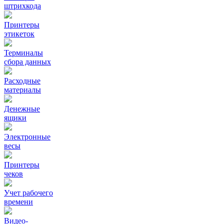
штрихкода
Принтеры
этикеток
Терминалы
сбора данных
Расходные
материалы
Денежные
ящики
Электронные
весы
Принтеры
чеков
Учет рабочего
времени
Видео‑