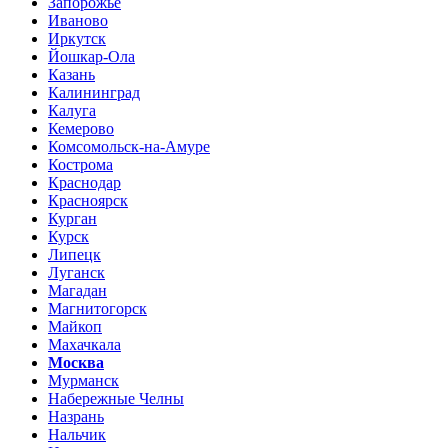
Запорожье
Иваново
Иркутск
Йошкар-Ола
Казань
Калининград
Калуга
Кемерово
Комсомольск-на-Амуре
Кострома
Краснодар
Красноярск
Курган
Курск
Липецк
Луганск
Магадан
Магнитогорск
Майкоп
Махачкала
Москва
Мурманск
Набережные Челны
Назрань
Нальчик