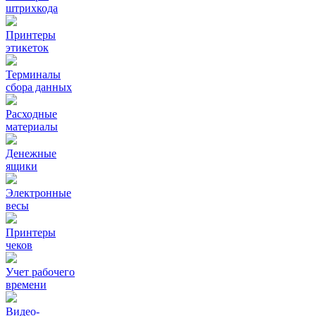
штрихкода
Принтеры
этикеток
Терминалы
сбора данных
Расходные
материалы
Денежные
ящики
Электронные
весы
Принтеры
чеков
Учет рабочего
времени
Видео‑