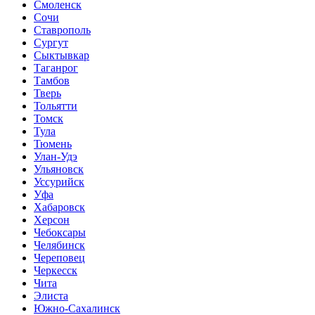
Смоленск
Сочи
Ставрополь
Сургут
Сыктывкар
Таганрог
Тамбов
Тверь
Тольятти
Томск
Тула
Тюмень
Улан-Удэ
Ульяновск
Уссурийск
Уфа
Хабаровск
Херсон
Чебоксары
Челябинск
Череповец
Черкесск
Чита
Элиста
Южно-Сахалинск