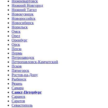
Нижневартовск
Нижний Новгород
Нижний Тагил
Новокузнецк
Новороссийск
Новосибирск
Норильск
Омск
Орел
Оренбург
Орск
Пенза
Пермь
Петрозаводск
Петропавловск-Камчатский
Псков
Пятигорск
Ростов-на-Дону
Рыбинск
Рязань
Самара
Санкт-Петербург
Саранск
Саратов
Севастополь