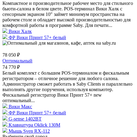
Компактное и производительное рабочее место для стильного
бьюти-салона в белом цвете. POS-терминал Вики Халк с
сенсорным экраном 10" займет минимум пространства на
рабочем столе и обладает высокой производительностью для
комфортной работы в программе Saby. Для печати...
Вики Халк
ФР Вики Принт 57+ белый
78 050 ₽
Оптимальный
74 770 ₽
Белый комплект c большим POS-терминалом и фискальным
регистратором – отличное решение для любого салона.
Администратор сможет работать в Saby Clients и параллельно
выполнять другие поручения, используя компьютер.
Фискальный регистратор Вики Принт 57+ new
оптимальный...
Вики Макс
ФР Вики Принт 57+ белый
G-sense 1402BT
Клавиатура Oklick 130M
Мышь Sven RX-112
Выберите свой город