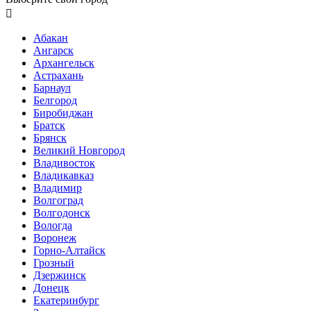

Абакан
Ангарск
Архангельск
Астрахань
Барнаул
Белгород
Биробиджан
Братск
Брянск
Великий Новгород
Владивосток
Владикавказ
Владимир
Волгоград
Волгодонск
Вологда
Воронеж
Горно-Алтайск
Грозный
Дзержинск
Донецк
Екатеринбург