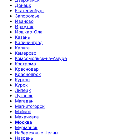
Донецк
Екатеринбург
Запорожье
Иваново
Иркутск
Йошкар-Ола
Казань
Калининград
Калуга
Кемерово
Комсомольск-на-Амуре
Кострома
Краснодар
Красноярск
Курган
Курск
Липецк
Луганск
Магадан
Магнитогорск
Майкоп
Махачкала
Москва
Мурманск
Набережные Челны
Назрань