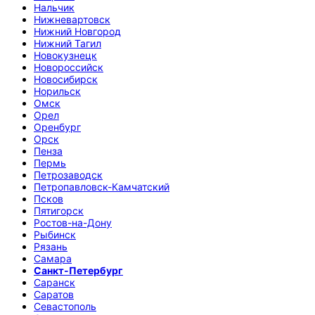
Нальчик
Нижневартовск
Нижний Новгород
Нижний Тагил
Новокузнецк
Новороссийск
Новосибирск
Норильск
Омск
Орел
Оренбург
Орск
Пенза
Пермь
Петрозаводск
Петропавловск-Камчатский
Псков
Пятигорск
Ростов-на-Дону
Рыбинск
Рязань
Самара
Санкт-Петербург
Саранск
Саратов
Севастополь