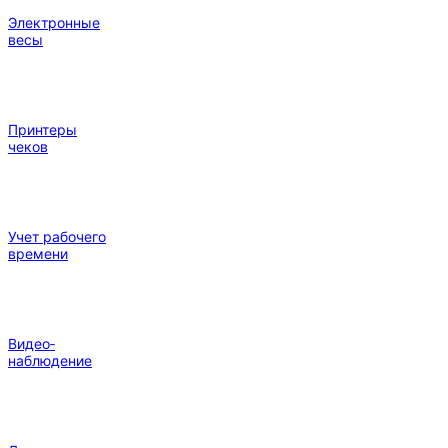
Электронные
весы
Принтеры
чеков
Учет рабочего
времени
Видео‑
наблюдение