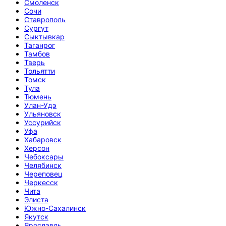
Смоленск
Сочи
Ставрополь
Сургут
Сыктывкар
Таганрог
Тамбов
Тверь
Тольятти
Томск
Тула
Тюмень
Улан-Удэ
Ульяновск
Уссурийск
Уфа
Хабаровск
Херсон
Чебоксары
Челябинск
Череповец
Черкесск
Чита
Элиста
Южно-Сахалинск
Якутск
Ярославль