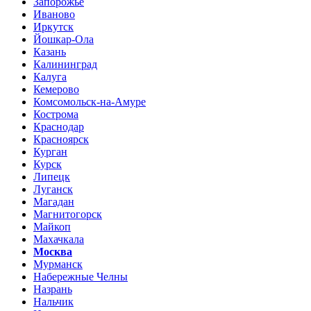
Запорожье
Иваново
Иркутск
Йошкар-Ола
Казань
Калининград
Калуга
Кемерово
Комсомольск-на-Амуре
Кострома
Краснодар
Красноярск
Курган
Курск
Липецк
Луганск
Магадан
Магнитогорск
Майкоп
Махачкала
Москва
Мурманск
Набережные Челны
Назрань
Нальчик