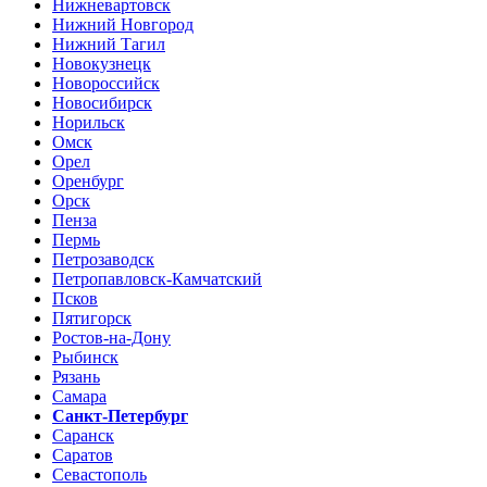
Нижневартовск
Нижний Новгород
Нижний Тагил
Новокузнецк
Новороссийск
Новосибирск
Норильск
Омск
Орел
Оренбург
Орск
Пенза
Пермь
Петрозаводск
Петропавловск-Камчатский
Псков
Пятигорск
Ростов-на-Дону
Рыбинск
Рязань
Самара
Санкт-Петербург
Саранск
Саратов
Севастополь