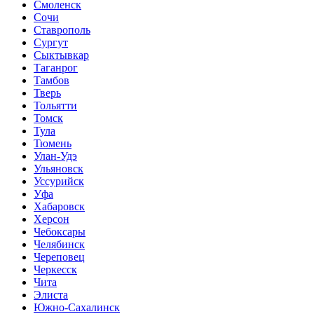
Смоленск
Сочи
Ставрополь
Сургут
Сыктывкар
Таганрог
Тамбов
Тверь
Тольятти
Томск
Тула
Тюмень
Улан-Удэ
Ульяновск
Уссурийск
Уфа
Хабаровск
Херсон
Чебоксары
Челябинск
Череповец
Черкесск
Чита
Элиста
Южно-Сахалинск