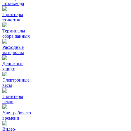
штрихкода
Принтеры
этикеток
Терминалы
сбора данных
Расходные
материалы
Денежные
ящики
Электронные
весы
Принтеры
чеков
Учет рабочего
времени
Видео‑