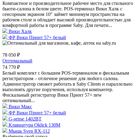
Компактное и производительное рабочее место для стильного
бьюти-салона в белом цвете. POS-терминал Вики Халк с
сенсорным экраном 10" займет минимум пространства на
рабочем столе и обладает высокой производительностью для
комфортной работы в программе Saby. Для печати...
Вики Халк
ФР Вики Принт 57+ белый
78 050 ₽
Оптимальный
74 770 ₽
Белый комплект c большим POS-терминалом и фискальным
регистратором – отличное решение для любого салона.
Администратор сможет работать в Saby Clients и параллельно
выполнять другие поручения, используя компьютер.
Фискальный регистратор Вики Принт 57+ new
оптимальный...
Вики Макс
ФР Вики Принт 57+ белый
G-sense 1402BT
Клавиатура Oklick 130M
Мышь Sven RX-112
Выберите свой город