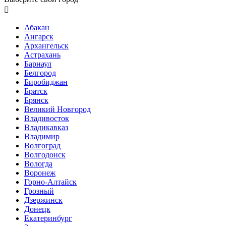

Абакан
Ангарск
Архангельск
Астрахань
Барнаул
Белгород
Биробиджан
Братск
Брянск
Великий Новгород
Владивосток
Владикавказ
Владимир
Волгоград
Волгодонск
Вологда
Воронеж
Горно-Алтайск
Грозный
Дзержинск
Донецк
Екатеринбург