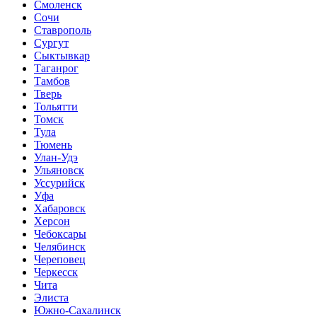
Смоленск
Сочи
Ставрополь
Сургут
Сыктывкар
Таганрог
Тамбов
Тверь
Тольятти
Томск
Тула
Тюмень
Улан-Удэ
Ульяновск
Уссурийск
Уфа
Хабаровск
Херсон
Чебоксары
Челябинск
Череповец
Черкесск
Чита
Элиста
Южно-Сахалинск