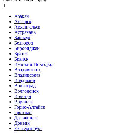

Абакан
Ангарск
Архангельск
Астрахань
Барнаул
Белгород
Биробиджан
Братск
Брянск
Великий Новгород
Владивосток
Владикавказ
Владимир
Волгоград
Волгодонск
Вологда
Воронеж
Горно-Алтайск
Грозный
Дзержинск
Донецк
Екатеринбург