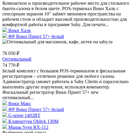
Компактное и производительное рабочее место для стильного
бьюти-салона в белом цвете. POS-терминал Вики Халк с
сенсорным экраном 10" займет минимум пространства на
рабочем столе и обладает высокой производительностью для
комфортной работы в программе Saby. Для печати...
Вики Халк
ФР Вики Принт 57+ белый
78 050 ₽
Оптимальный
74 770 ₽
Белый комплект c большим POS-терминалом и фискальным
регистратором – отличное решение для любого салона.
Администратор сможет работать в Saby Clients и параллельно
выполнять другие поручения, используя компьютер.
Фискальный регистратор Вики Принт 57+ new
оптимальный...
Вики Макс
ФР Вики Принт 57+ белый
G-sense 1402BT
Клавиатура Oklick 130M
Мышь Sven RX-112
Выберите свой город