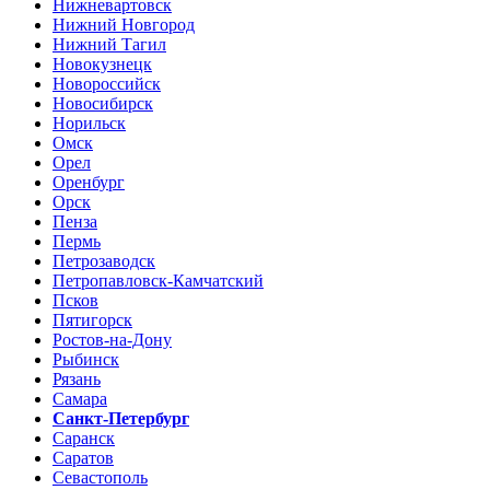
Нижневартовск
Нижний Новгород
Нижний Тагил
Новокузнецк
Новороссийск
Новосибирск
Норильск
Омск
Орел
Оренбург
Орск
Пенза
Пермь
Петрозаводск
Петропавловск-Камчатский
Псков
Пятигорск
Ростов-на-Дону
Рыбинск
Рязань
Самара
Санкт-Петербург
Саранск
Саратов
Севастополь