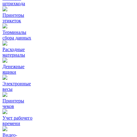
штрихкода
Принтеры
этикеток
Терминалы
сбора данных
Расходные
материалы
Денежные
ящики
Электронные
весы
Принтеры
чеков
Учет рабочего
времени
Видео‑