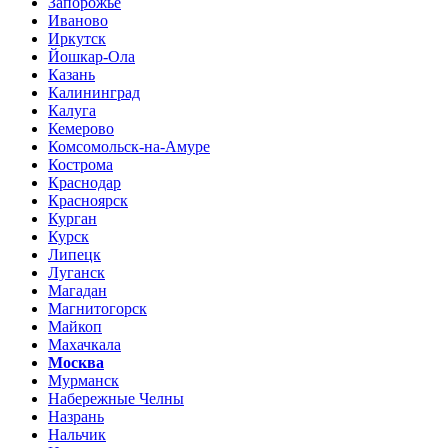
Запорожье
Иваново
Иркутск
Йошкар-Ола
Казань
Калининград
Калуга
Кемерово
Комсомольск-на-Амуре
Кострома
Краснодар
Красноярск
Курган
Курск
Липецк
Луганск
Магадан
Магнитогорск
Майкоп
Махачкала
Москва
Мурманск
Набережные Челны
Назрань
Нальчик