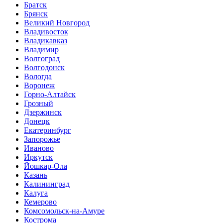
Братск
Брянск
Великий Новгород
Владивосток
Владикавказ
Владимир
Волгоград
Волгодонск
Вологда
Воронеж
Горно-Алтайск
Грозный
Дзержинск
Донецк
Екатеринбург
Запорожье
Иваново
Иркутск
Йошкар-Ола
Казань
Калининград
Калуга
Кемерово
Комсомольск-на-Амуре
Кострома