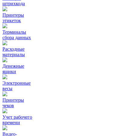
штрихкода
Принтеры
этикеток
Терминалы
сбора данных
Расходные
материалы
Денежные
ящики
Электронные
весы
Принтеры
чеков
Учет рабочего
времени
Видео‑