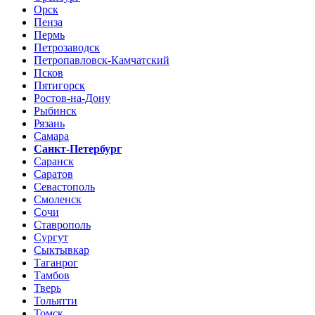
Орск
Пенза
Пермь
Петрозаводск
Петропавловск-Камчатский
Псков
Пятигорск
Ростов-на-Дону
Рыбинск
Рязань
Самара
Санкт-Петербург
Саранск
Саратов
Севастополь
Смоленск
Сочи
Ставрополь
Сургут
Сыктывкар
Таганрог
Тамбов
Тверь
Тольятти
Томск