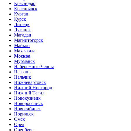
Краснодар
Красноярск
Курган
Курск
Липецк
Луганск
Магадан
Магнитогорск
Майкоп
Махачкала
Москва
Мурманск
Набережные Челны
Назрань
Нальчик
Нижневартовск
Нижний Новгород
Нижний Тагил
Новокузнецк
Новороссийск
Новосибирск
Норильск
Омск
Орел
Оренбург