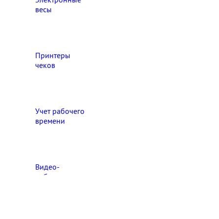
весы
Принтеры
чеков
Учет рабочего
времени
Видео‑
наблюдение
Выберите свой город

Абакан
Ангарск