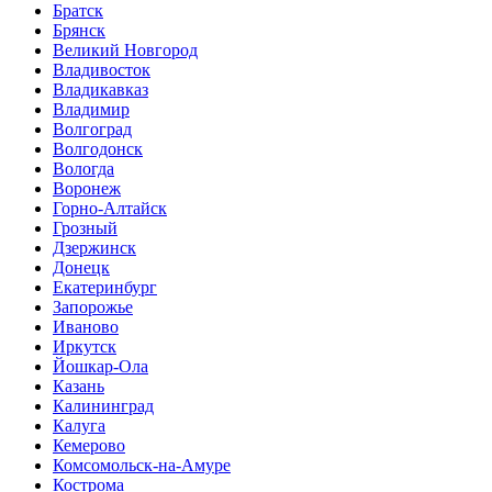
Братск
Брянск
Великий Новгород
Владивосток
Владикавказ
Владимир
Волгоград
Волгодонск
Вологда
Воронеж
Горно-Алтайск
Грозный
Дзержинск
Донецк
Екатеринбург
Запорожье
Иваново
Иркутск
Йошкар-Ола
Казань
Калининград
Калуга
Кемерово
Комсомольск-на-Амуре
Кострома