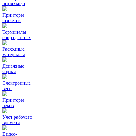
штрихкода
Принтеры
этикеток
Терминалы
сбора данных
Расходные
материалы
Денежные
ящики
Электронные
весы
Принтеры
чеков
Учет рабочего
времени
Видео‑