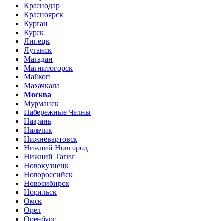
Краснодар
Красноярск
Курган
Курск
Липецк
Луганск
Магадан
Магнитогорск
Майкоп
Махачкала
Москва
Мурманск
Набережные Челны
Назрань
Нальчик
Нижневартовск
Нижний Новгород
Нижний Тагил
Новокузнецк
Новороссийск
Новосибирск
Норильск
Омск
Орел
Оренбург