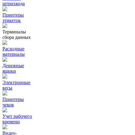
штрихкода
Принтеры
этикеток
Терминалы
сбора данных
Расходные
материалы
Денежные
ящики
Электронные
весы
Принтеры
чеков
Учет рабочего
времени
Видео‑