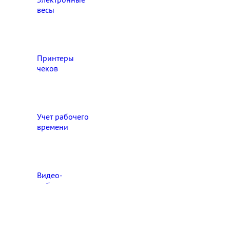
весы
Принтеры
чеков
Учет рабочего
времени
Видео‑
наблюдение
Выберите свой город

Абакан
Ангарск