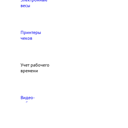
весы
Принтеры
чеков
Учет рабочего
времени
Видео‑
наблюдение
Выберите свой город

Абакан
Ангарск