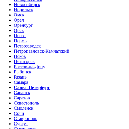
Новосибирск
Норильск
Омск
Орел
Оренбург
Орск
Пенза
Пермь
Петрозаводск
Петропавловск-Камчатский
Псков
Пятигорск
Ростов-на-Дону
Рыбинск
Рязань
Самара
Санкт-Петербург
Саранск
Саратов
Севастополь
Смоленск
Сочи
Ставрополь
Сургут
Сыктывкар