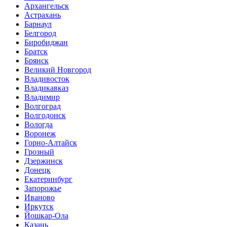
Архангельск
Астрахань
Барнаул
Белгород
Биробиджан
Братск
Брянск
Великий Новгород
Владивосток
Владикавказ
Владимир
Волгоград
Волгодонск
Вологда
Воронеж
Горно-Алтайск
Грозный
Дзержинск
Донецк
Екатеринбург
Запорожье
Иваново
Иркутск
Йошкар-Ола
Казань