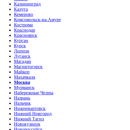
Калининград
Калуга
Кемерово
Комсомольск-на-Амуре
Кострома
Краснодар
Красноярск
Курган
Курск
Липецк
Луганск
Магадан
Магнитогорск
Майкоп
Махачкала
Москва
Мурманск
Набережные Челны
Назрань
Нальчик
Нижневартовск
Нижний Новгород
Нижний Тагил
Новокузнецк
Новороссийск