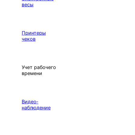
весы
Принтеры
чеков
Учет рабочего
времени
Видео‑
наблюдение
Выберите свой город
