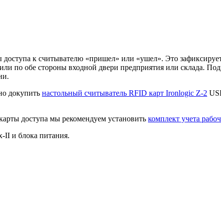
доступа к считывателю «пришел» или «ушел». Это зафиксирует н
ли по обе стороны входной двери предприятия или склада. Под
ни.
бно докупить
настольный считыватель RFID карт Ironlogic Z-2
USB
карты доступа мы рекомендуем установить
комплект учета рабо
-II и блока питания.