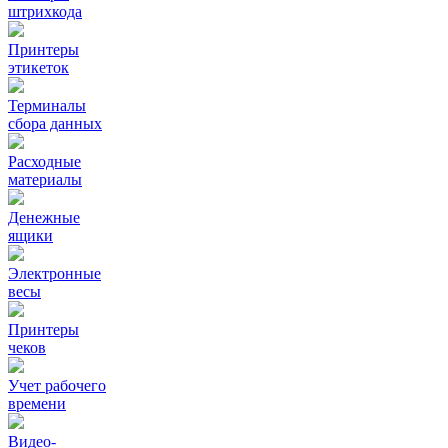
штрихкода
Принтеры
этикеток
Терминалы
сбора данных
Расходные
материалы
Денежные
ящики
Электронные
весы
Принтеры
чеков
Учет рабочего
времени
Видео‑