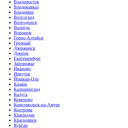
Владивосток
Владикавказ
Владимир
Волгоград
Волгодонск
Вологда
Воронеж
Горно-Алтайск
Грозный
Дзержинск
Донецк
Екатеринбург
Запорожье
Иваново
Иркутск
Йошкар-Ола
Казань
Калининград
Калуга
Кемерово
Комсомольск-на-Амуре
Кострома
Краснодар
Красноярск
Курган