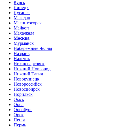
Курск
Липецк
Луганск
Магадан
Магнитогорск
Майкоп
Махачкала
Москва
Мурманск
Набережные Челны
Назрань
Нальчик
Нижневартовск
Нижний Новгород
Нижний Тагил
Новокузнецк
Новороссийск
Новосибирск
Норильск
Омск
Орел
Оренбург
Орск
Пенза
Пермь