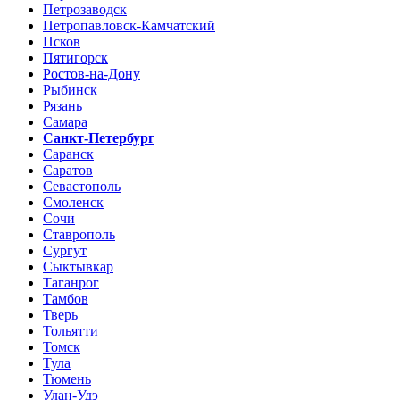
Петрозаводск
Петропавловск-Камчатский
Псков
Пятигорск
Ростов-на-Дону
Рыбинск
Рязань
Самара
Санкт-Петербург
Саранск
Саратов
Севастополь
Смоленск
Сочи
Ставрополь
Сургут
Сыктывкар
Таганрог
Тамбов
Тверь
Тольятти
Томск
Тула
Тюмень
Улан-Удэ