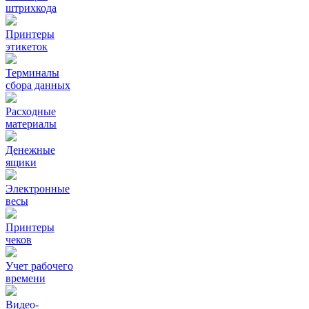
штрихкода
Принтеры
этикеток
Терминалы
сбора данных
Расходные
материалы
Денежные
ящики
Электронные
весы
Принтеры
чеков
Учет рабочего
времени
Видео‑