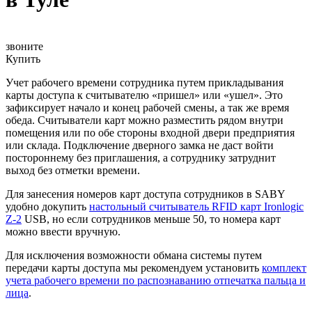
звоните
Купить
Учет рабочего времени сотрудника путем прикладывания
карты доступа к считывателю «пришел» или «ушел». Это
зафиксирует начало и конец рабочей смены, а так же время
обеда. Считыватели карт можно разместить рядом внутри
помещения или по обе стороны входной двери предприятия
или склада. Подключение дверного замка не даст войти
постороннему без приглашения, а сотруднику затруднит
выход без отметки времени.
Для занесения номеров карт доступа сотрудников в SABY
удобно докупить
настольный считыватель RFID карт Ironlogic
Z-2
USB, но если сотрудников меньше 50, то номера карт
можно ввести вручную.
Для исключения возможности обмана системы путем
передачи карты доступа мы рекомендуем установить
комплект
учета рабочего времени по распознаванию отпечатка пальца
и
лица
.