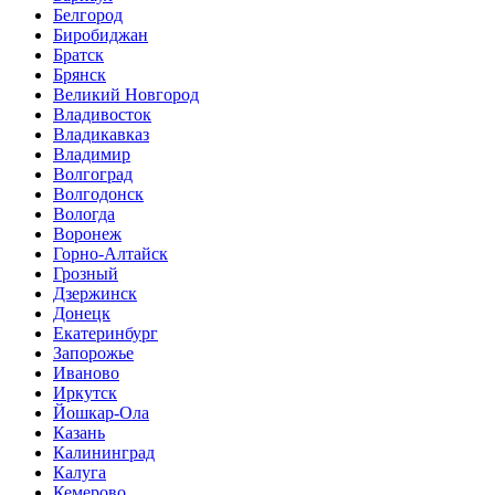
Белгород
Биробиджан
Братск
Брянск
Великий Новгород
Владивосток
Владикавказ
Владимир
Волгоград
Волгодонск
Вологда
Воронеж
Горно-Алтайск
Грозный
Дзержинск
Донецк
Екатеринбург
Запорожье
Иваново
Иркутск
Йошкар-Ола
Казань
Калининград
Калуга
Кемерово