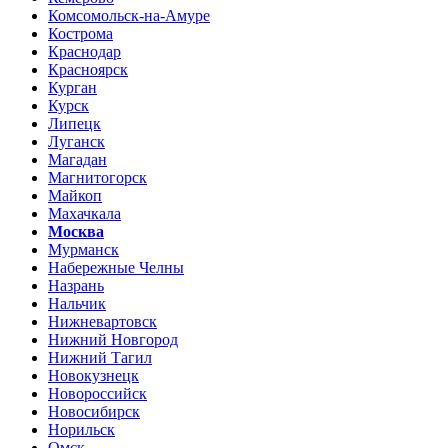
Комсомольск-на-Амуре
Кострома
Краснодар
Красноярск
Курган
Курск
Липецк
Луганск
Магадан
Магнитогорск
Майкоп
Махачкала
Москва
Мурманск
Набережные Челны
Назрань
Нальчик
Нижневартовск
Нижний Новгород
Нижний Тагил
Новокузнецк
Новороссийск
Новосибирск
Норильск
Омск