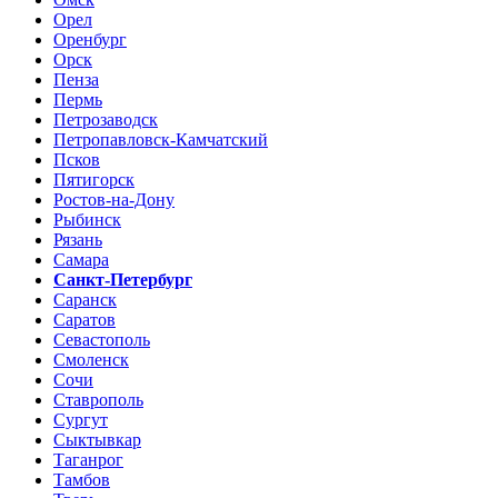
Орел
Оренбург
Орск
Пенза
Пермь
Петрозаводск
Петропавловск-Камчатский
Псков
Пятигорск
Ростов-на-Дону
Рыбинск
Рязань
Самара
Санкт-Петербург
Саранск
Саратов
Севастополь
Смоленск
Сочи
Ставрополь
Сургут
Сыктывкар
Таганрог
Тамбов