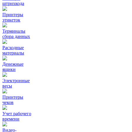
штрихкода
Принтеры
этикеток
Терминалы
сбора данных
Расходные
материалы
Денежные
ящики
Электронные
весы
Принтеры
чеков
Учет рабочего
времени
Видео‑