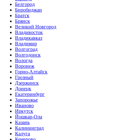
Белгород
Биробиджан
Братск
Брянск
Великий Новгород
Владивосток
Владикавказ
Владимир
Волгоград
Волгодонск
Вологда
Воронеж
Горно-Алтайск
Грозный
Дзержинск
Донецк
Екатеринбург
Запорожье
Иваново
Иркутск
Йошкар-Ола
Казань
Калининград
Калуга
Кемерово