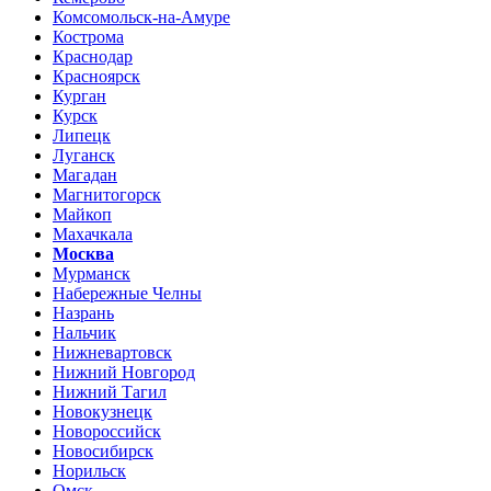
Комсомольск-на-Амуре
Кострома
Краснодар
Красноярск
Курган
Курск
Липецк
Луганск
Магадан
Магнитогорск
Майкоп
Махачкала
Москва
Мурманск
Набережные Челны
Назрань
Нальчик
Нижневартовск
Нижний Новгород
Нижний Тагил
Новокузнецк
Новороссийск
Новосибирск
Норильск
Омск