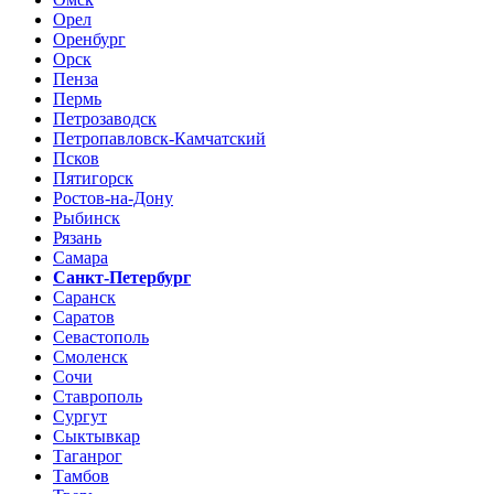
Орел
Оренбург
Орск
Пенза
Пермь
Петрозаводск
Петропавловск-Камчатский
Псков
Пятигорск
Ростов-на-Дону
Рыбинск
Рязань
Самара
Санкт-Петербург
Саранск
Саратов
Севастополь
Смоленск
Сочи
Ставрополь
Сургут
Сыктывкар
Таганрог
Тамбов