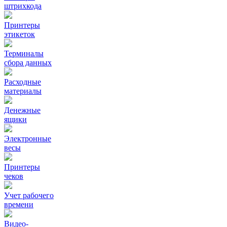
штрихкода
Принтеры
этикеток
Терминалы
сбора данных
Расходные
материалы
Денежные
ящики
Электронные
весы
Принтеры
чеков
Учет рабочего
времени
Видео‑