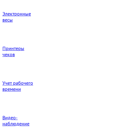
Электронные
весы
Принтеры
чеков
Учет рабочего
времени
Видео‑
наблюдение