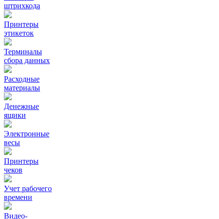
штрихкода
Принтеры
этикеток
Терминалы
сбора данных
Расходные
материалы
Денежные
ящики
Электронные
весы
Принтеры
чеков
Учет рабочего
времени
Видео‑