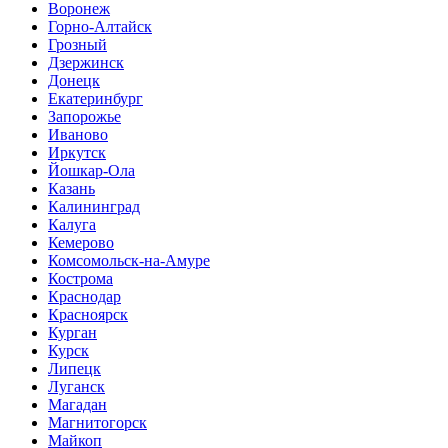
Воронеж
Горно-Алтайск
Грозный
Дзержинск
Донецк
Екатеринбург
Запорожье
Иваново
Иркутск
Йошкар-Ола
Казань
Калининград
Калуга
Кемерово
Комсомольск-на-Амуре
Кострома
Краснодар
Красноярск
Курган
Курск
Липецк
Луганск
Магадан
Магнитогорск
Майкоп