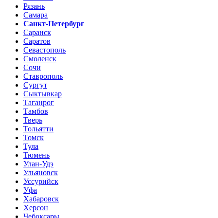
Рязань
Самара
Санкт-Петербург
Саранск
Саратов
Севастополь
Смоленск
Сочи
Ставрополь
Сургут
Сыктывкар
Таганрог
Тамбов
Тверь
Тольятти
Томск
Тула
Тюмень
Улан-Удэ
Ульяновск
Уссурийск
Уфа
Хабаровск
Херсон
Чебоксары