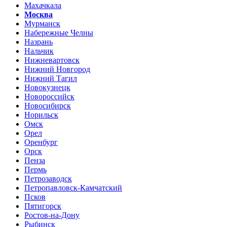
Махачкала
Москва
Мурманск
Набережные Челны
Назрань
Нальчик
Нижневартовск
Нижний Новгород
Нижний Тагил
Новокузнецк
Новороссийск
Новосибирск
Норильск
Омск
Орел
Оренбург
Орск
Пенза
Пермь
Петрозаводск
Петропавловск-Камчатский
Псков
Пятигорск
Ростов-на-Дону
Рыбинск