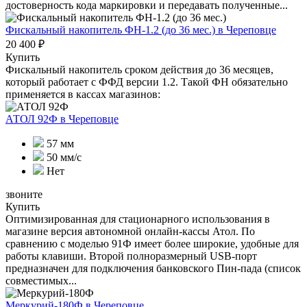
достоверность кода маркировки и передавать полученные...
Фискальный накопитель ФН-1.2 (до 36 мес.)
в Череповце
20 400 ₽
Купить
Фискальный накопитель сроком действия до 36 месяцев,
который работает с ФФД версии 1.2. Такой ФН обязательно
применяется в кассах магазинов:
АТОЛ 92Ф
в Череповце
57 мм
50 мм/с
Нет
звоните
Купить
Оптимизированная для стационарного использования в
магазине версия автономной онлайн-кассы Атол. По
сравнению с моделью 91Ф имеет более широкие, удобные для
работы клавиши. Второй полноразмерный USB-порт
предназначен для подключения банковского Пин-пада (список
совместимых...
Меркурий-180Ф
в Череповце