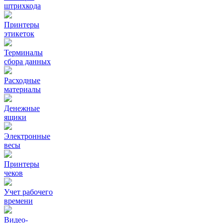
штрихкода
Принтеры
этикеток
Терминалы
сбора данных
Расходные
материалы
Денежные
ящики
Электронные
весы
Принтеры
чеков
Учет рабочего
времени
Видео‑