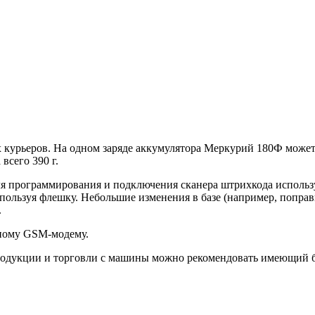
х курьеров. На одном заряде аккумулятора Меркурий 180Ф може
всего 390 г.
я программирования и подключения сканера штрихкода использу
спользуя флешку. Небольшие изменения в базе (например, попра
.
нному GSM‑модему.
продукции и торговли с машины можно рекомендовать имеющий