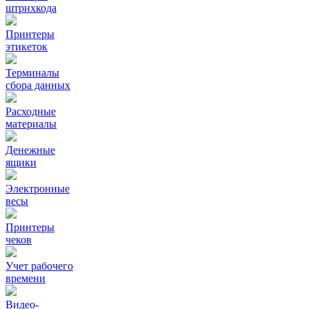
штрихкода
Принтеры
этикеток
Терминалы
сбора данных
Расходные
материалы
Денежные
ящики
Электронные
весы
Принтеры
чеков
Учет рабочего
времени
Видео‑