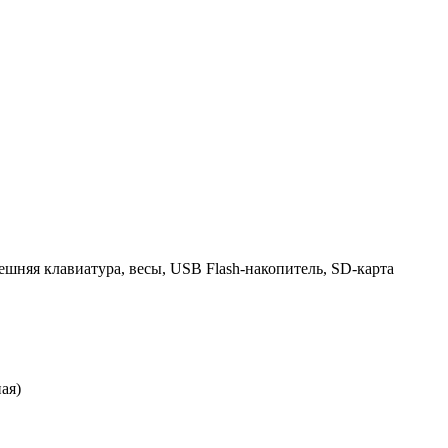
ешняя клавиатура, весы, USB Flash-накопитель, SD-карта
ая)