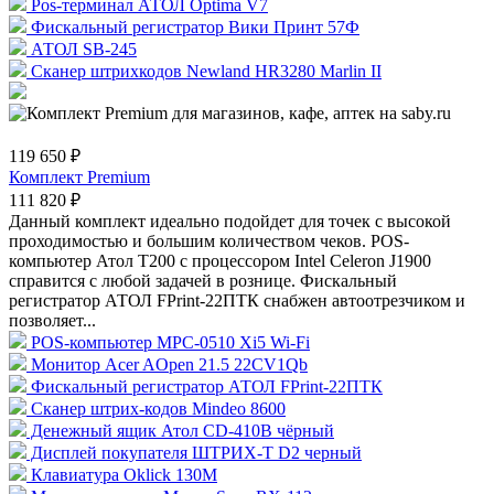
Pos-терминал АТОЛ Optima V7
Фискальный регистратор Вики Принт 57Ф
АТОЛ SB-245
Сканер штрихкодов Newland HR3280 Marlin II
119 650 ₽
Комплект Premium
111 820 ₽
Данный комплект идеально подойдет для точек с высокой
проходимостью и большим количеством чеков. POS-
компьютер Атол Т200 с процессором Intel Celeron J1900
справится с любой задачей в рознице. Фискальный
регистратор АТОЛ FPrint-22ПТК снабжен автоотрезчиком и
позволяет...
POS-компьютер MPC-0510 Xi5 Wi-Fi
Монитор Acer AOpen 21.5 22CV1Qb
Фискальный регистратор АТОЛ FPrint-22ПТК
Сканер штрих-кодов Mindeo 8600
Денежный ящик Атол CD-410B чёрный
Дисплей покупателя ШТРИХ-T D2 черный
Клавиатура Oklick 130M