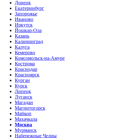
Донецк
Екатеринбург
Запорожье
Иваново
Иркутск
Йошкар-Ола
Казань
Калининград
Калуга
Кемерово
Комсомольск-на-Амуре
Кострома
Краснодар
Красноярск
Курган
Курск
Липецк
Луганск
Магадан
Магнитогорск
Майкоп
Махачкала
Москва
Мурманск
Набережные Челны