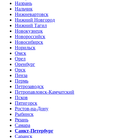
Назрань
Нальчик
Нижневартовск
Нижний Новгород
Нижний Тагил
Новокузнецк
Новороссийск
Новосибирск
Норильск
Омск
Орел
Оренбург
Орск
Пенза
Пермь
Петрозаводск
Петропавловск-Камчатский
Псков
Пятигорск
Ростов-на-Дону
Рыбинск
Рязань
Самара
Санкт-Петербург
Саранск