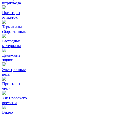
штрихкода
Принтеры
этикеток
Терминалы
сбора данных
Расходные
материалы
Денежные
ящики
Электронные
весы
Принтеры
чеков
Учет рабочего
времени
Видео‑