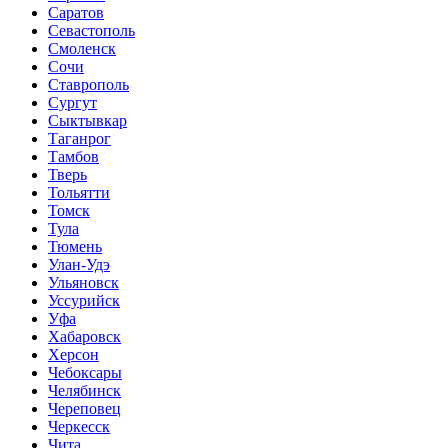
Саратов
Севастополь
Смоленск
Сочи
Ставрополь
Сургут
Сыктывкар
Таганрог
Тамбов
Тверь
Тольятти
Томск
Тула
Тюмень
Улан-Удэ
Ульяновск
Уссурийск
Уфа
Хабаровск
Херсон
Чебоксары
Челябинск
Череповец
Черкесск
Чита