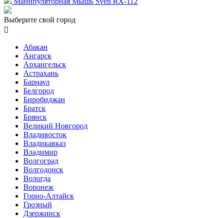
Манипуляторная Мышь Sven RX-112
Выберите свой город

Абакан
Ангарск
Архангельск
Астрахань
Барнаул
Белгород
Биробиджан
Братск
Брянск
Великий Новгород
Владивосток
Владикавказ
Владимир
Волгоград
Волгодонск
Вологда
Воронеж
Горно-Алтайск
Грозный
Дзержинск