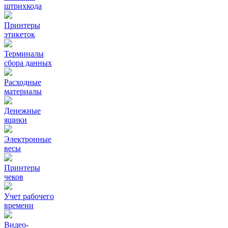
штрихкода
Принтеры
этикеток
Терминалы
сбора данных
Расходные
материалы
Денежные
ящики
Электронные
весы
Принтеры
чеков
Учет рабочего
времени
Видео‑