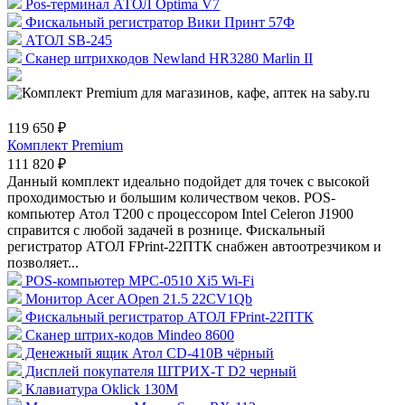
Pos-терминал АТОЛ Optima V7
Фискальный регистратор Вики Принт 57Ф
АТОЛ SB-245
Сканер штрихкодов Newland HR3280 Marlin II
119 650 ₽
Комплект Premium
111 820 ₽
Данный комплект идеально подойдет для точек с высокой
проходимостью и большим количеством чеков. POS-
компьютер Атол Т200 с процессором Intel Celeron J1900
справится с любой задачей в рознице. Фискальный
регистратор АТОЛ FPrint-22ПТК снабжен автоотрезчиком и
позволяет...
POS-компьютер MPC-0510 Xi5 Wi-Fi
Монитор Acer AOpen 21.5 22CV1Qb
Фискальный регистратор АТОЛ FPrint-22ПТК
Сканер штрих-кодов Mindeo 8600
Денежный ящик Атол CD-410B чёрный
Дисплей покупателя ШТРИХ-T D2 черный
Клавиатура Oklick 130M