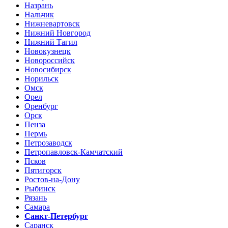
Назрань
Нальчик
Нижневартовск
Нижний Новгород
Нижний Тагил
Новокузнецк
Новороссийск
Новосибирск
Норильск
Омск
Орел
Оренбург
Орск
Пенза
Пермь
Петрозаводск
Петропавловск-Камчатский
Псков
Пятигорск
Ростов-на-Дону
Рыбинск
Рязань
Самара
Санкт-Петербург
Саранск