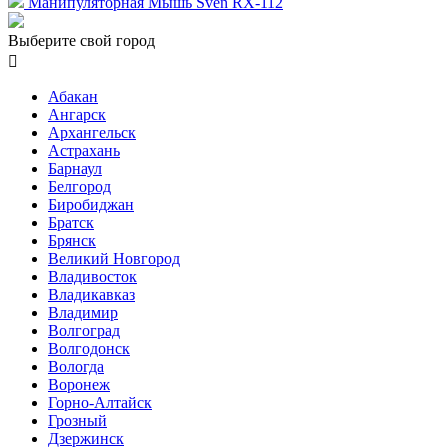
Манипуляторная Мышь Sven RX-112
Выберите свой город

Абакан
Ангарск
Архангельск
Астрахань
Барнаул
Белгород
Биробиджан
Братск
Брянск
Великий Новгород
Владивосток
Владикавказ
Владимир
Волгоград
Волгодонск
Вологда
Воронеж
Горно-Алтайск
Грозный
Дзержинск