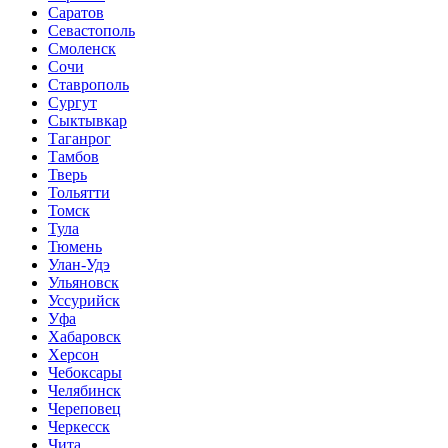
Саратов
Севастополь
Смоленск
Сочи
Ставрополь
Сургут
Сыктывкар
Таганрог
Тамбов
Тверь
Тольятти
Томск
Тула
Тюмень
Улан-Удэ
Ульяновск
Уссурийск
Уфа
Хабаровск
Херсон
Чебоксары
Челябинск
Череповец
Черкесск
Чита