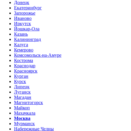
Донецк
Екатеринбург
Запорожье
Иваново
Иркутск
Йошкар-Ола
Казань
Калининград
Калуга
Кемерово
Комсомольск-на-Амуре
Кострома
Краснодар
Красноярск
Курган
Курск
Липецк
Луганск
Магадан
Магнитогорск
Майкоп
Махачкала
Москва
Мурманск
Набережные Челны