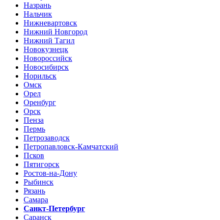
Назрань
Нальчик
Нижневартовск
Нижний Новгород
Нижний Тагил
Новокузнецк
Новороссийск
Новосибирск
Норильск
Омск
Орел
Оренбург
Орск
Пенза
Пермь
Петрозаводск
Петропавловск-Камчатский
Псков
Пятигорск
Ростов-на-Дону
Рыбинск
Рязань
Самара
Санкт-Петербург
Саранск