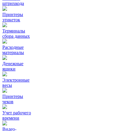
штрихкода
Принтеры
этикеток
Терминалы
сбора данных
Расходные
материалы
Денежные
ящики
Электронные
весы
Принтеры
чеков
Учет рабочего
времени
Видео‑