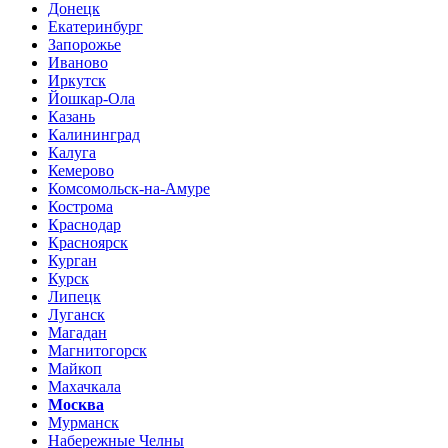
Донецк
Екатеринбург
Запорожье
Иваново
Иркутск
Йошкар-Ола
Казань
Калининград
Калуга
Кемерово
Комсомольск-на-Амуре
Кострома
Краснодар
Красноярск
Курган
Курск
Липецк
Луганск
Магадан
Магнитогорск
Майкоп
Махачкала
Москва
Мурманск
Набережные Челны