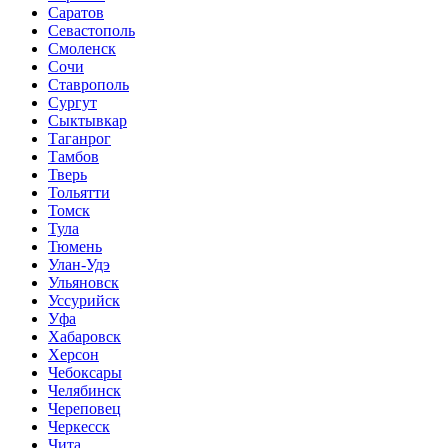
Саратов
Севастополь
Смоленск
Сочи
Ставрополь
Сургут
Сыктывкар
Таганрог
Тамбов
Тверь
Тольятти
Томск
Тула
Тюмень
Улан-Удэ
Ульяновск
Уссурийск
Уфа
Хабаровск
Херсон
Чебоксары
Челябинск
Череповец
Черкесск
Чита