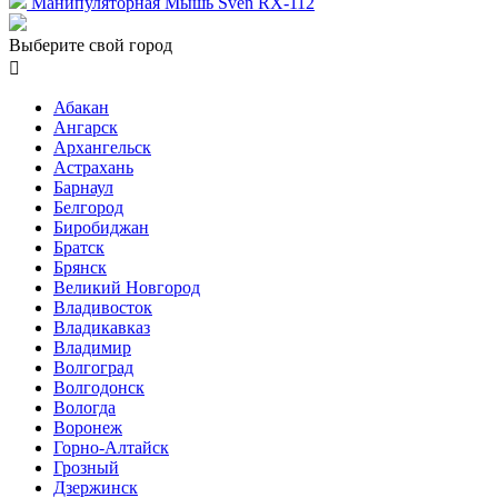
Манипуляторная Мышь Sven RX-112
Выберите свой город

Абакан
Ангарск
Архангельск
Астрахань
Барнаул
Белгород
Биробиджан
Братск
Брянск
Великий Новгород
Владивосток
Владикавказ
Владимир
Волгоград
Волгодонск
Вологда
Воронеж
Горно-Алтайск
Грозный
Дзержинск