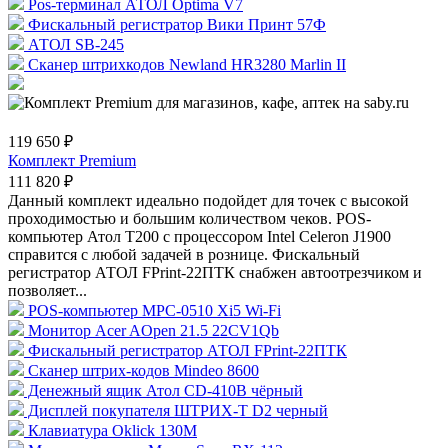
Pos-терминал АТОЛ Optima V7
Фискальный регистратор Вики Принт 57Ф
АТОЛ SB-245
Сканер штрихкодов Newland HR3280 Marlin II
119 650 ₽
Комплект Premium
111 820 ₽
Данный комплект идеально подойдет для точек с высокой
проходимостью и большим количеством чеков. POS-
компьютер Атол Т200 с процессором Intel Celeron J1900
справится с любой задачей в рознице. Фискальный
регистратор АТОЛ FPrint-22ПТК снабжен автоотрезчиком и
позволяет...
POS-компьютер MPC-0510 Xi5 Wi-Fi
Монитор Acer AOpen 21.5 22CV1Qb
Фискальный регистратор АТОЛ FPrint-22ПТК
Сканер штрих-кодов Mindeo 8600
Денежный ящик Атол CD-410B чёрный
Дисплей покупателя ШТРИХ-T D2 черный
Клавиатура Oklick 130M