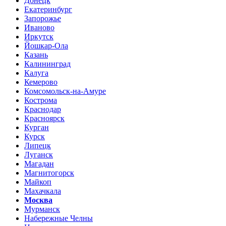
Донецк
Екатеринбург
Запорожье
Иваново
Иркутск
Йошкар-Ола
Казань
Калининград
Калуга
Кемерово
Комсомольск-на-Амуре
Кострома
Краснодар
Красноярск
Курган
Курск
Липецк
Луганск
Магадан
Магнитогорск
Майкоп
Махачкала
Москва
Мурманск
Набережные Челны