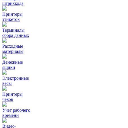
штрихкода
Принтеры
этикеток
Терминалы
сбора данных
Расходные
материалы
Денежные
ящики
Электронные
весы
Принтеры
чеков
Учет рабочего
времени
Видео‑