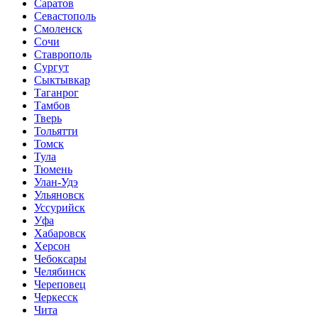
Саратов
Севастополь
Смоленск
Сочи
Ставрополь
Сургут
Сыктывкар
Таганрог
Тамбов
Тверь
Тольятти
Томск
Тула
Тюмень
Улан-Удэ
Ульяновск
Уссурийск
Уфа
Хабаровск
Херсон
Чебоксары
Челябинск
Череповец
Черкесск
Чита