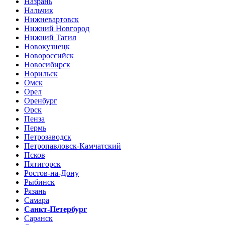
Назрань
Нальчик
Нижневартовск
Нижний Новгород
Нижний Тагил
Новокузнецк
Новороссийск
Новосибирск
Норильск
Омск
Орел
Оренбург
Орск
Пенза
Пермь
Петрозаводск
Петропавловск-Камчатский
Псков
Пятигорск
Ростов-на-Дону
Рыбинск
Рязань
Самара
Санкт-Петербург
Саранск