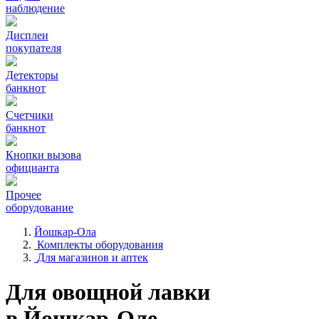
наблюдение
Дисплеи
покупателя
Детекторы
банкнот
Счетчики
банкнот
Кнопки вызова
официанта
Прочее
оборудование
Йошкар-Ола
Комплекты оборудования
Для магазинов и аптек
Для овощной лавки
в Йошкар-Оле