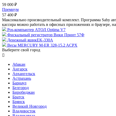
59 000 ₽
Премиум
57 400 ₽
Максимально производительный комплект. Программа Saby авт
кассира можно работать в офисных приложениях и браузере, нап
Pos-компьютер АТОЛ Optima V7
Фискальный регистратор Вики Принт 57Ф
Денежный ящикEK-330A
Весы MERCURY M-ER 328-15.2 ACPX
Выберите свой город

Абакан
Ангарск
Архангельск
Астрахань
Барнаул
Белгород
Биробиджан
Братск
Брянск
Великий Новгород
Владивосток
Владикавказ