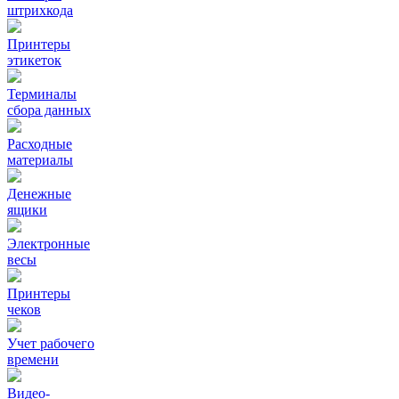
штрихкода
Принтеры
этикеток
Терминалы
сбора данных
Расходные
материалы
Денежные
ящики
Электронные
весы
Принтеры
чеков
Учет рабочего
времени
Видео‑