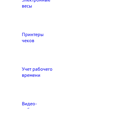
весы
Принтеры
чеков
Учет рабочего
времени
Видео‑
наблюдение
Выберите свой город

Абакан
Ангарск