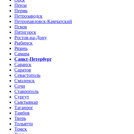
Пенза
Пермь
Петрозаводск
Петропавловск-Камчатский
Псков
Пятигорск
Ростов-на-Дону
Рыбинск
Рязань
Самара
Санкт-Петербург
Саранск
Саратов
Севастополь
Смоленск
Сочи
Ставрополь
Сургут
Сыктывкар
Таганрог
Тамбов
Тверь
Тольятти
Томск