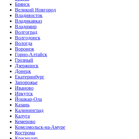
Брянск
Великий Новгород
Владивосток
Владикавказ
Владимир
Волгоград
Волгодонск
Вологда
Воронеж
Горно-Алтайск
Грозный
Дзержинск
Донецк
Екатеринбург
Запорожье
Иваново
Иркутск
Йошкар-Ола
Казань
Калининград
Калуга
Кемерово
Комсомольск-на-Амуре
Кострома
Краснодар