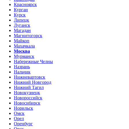
Красноярск
Курган
Курск
Липецк
Луганск
Магадан
Магнитогорск
Майкоп
Махачкала
Москва
Мурманск
Набережные Челны
Назрань
Нальчик
Нижневартовск
Нижний Новгород
Нижний Тагил
Новокузнецк
Новороссийск
Новосибирск
Норильск
Омск
Орел
Оренбург
Орск