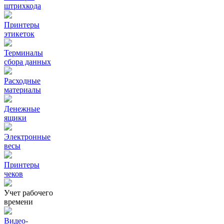
штрихкода
Принтеры
этикеток
Терминалы
сбора данных
Расходные
материалы
Денежные
ящики
Электронные
весы
Принтеры
чеков
Учет рабочего
времени
Видео‑