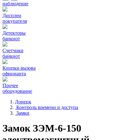
наблюдение
Дисплеи
покупателя
Детекторы
банкнот
Счетчики
банкнот
Кнопки вызова
официанта
Прочее
оборудование
Донецк
Контроль времени и доступа
Замки
Замок ЗЭМ-6-150
электромагнитный