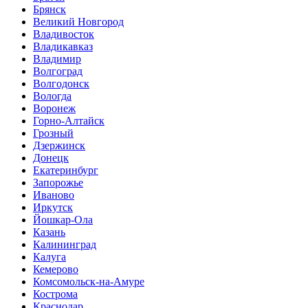
Брянск
Великий Новгород
Владивосток
Владикавказ
Владимир
Волгоград
Волгодонск
Вологда
Воронеж
Горно-Алтайск
Грозный
Дзержинск
Донецк
Екатеринбург
Запорожье
Иваново
Иркутск
Йошкар-Ола
Казань
Калининград
Калуга
Кемерово
Комсомольск-на-Амуре
Кострома
Краснодар