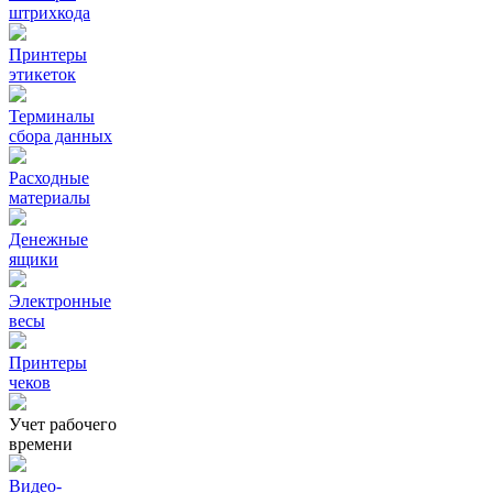
штрихкода
Принтеры
этикеток
Терминалы
сбора данных
Расходные
материалы
Денежные
ящики
Электронные
весы
Принтеры
чеков
Учет рабочего
времени
Видео‑