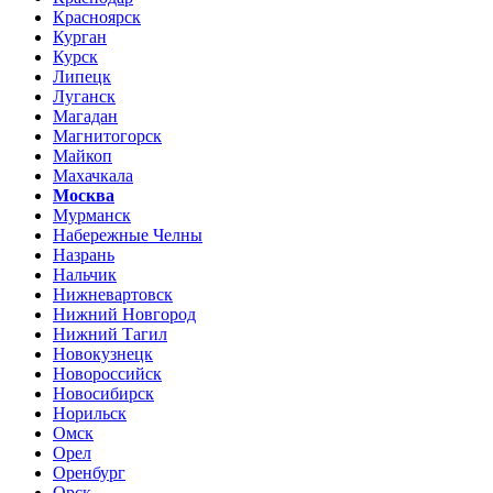
Красноярск
Курган
Курск
Липецк
Луганск
Магадан
Магнитогорск
Майкоп
Махачкала
Москва
Мурманск
Набережные Челны
Назрань
Нальчик
Нижневартовск
Нижний Новгород
Нижний Тагил
Новокузнецк
Новороссийск
Новосибирск
Норильск
Омск
Орел
Оренбург
Орск