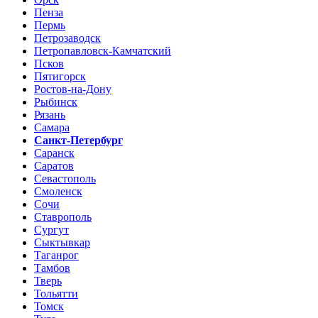
Пенза
Пермь
Петрозаводск
Петропавловск-Камчатский
Псков
Пятигорск
Ростов-на-Дону
Рыбинск
Рязань
Самара
Санкт-Петербург
Саранск
Саратов
Севастополь
Смоленск
Сочи
Ставрополь
Сургут
Сыктывкар
Таганрог
Тамбов
Тверь
Тольятти
Томск