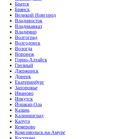
Братск
Брянск
Великий Новгород
Владивосток
Владикавказ
Владимир
Волгоград
Волгодонск
Вологда
Воронеж
Горно-Алтайск
Грозный
Дзержинск
Донецк
Екатеринбург
Запорожье
Иваново
Иркутск
Йошкар-Ола
Казань
Калининград
Калуга
Кемерово
Комсомольск-на-Амуре
Кострома