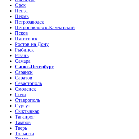
Орск
Пенза
Пермь
Петрозаводск
Петропавловск-Камчатский
Псков
Пятигорск
Ростов-на-Дону
Рыбинск
Рязань
Самара
Санкт-Петербург
Саранск
Саратов
Севастополь
Смоленск
Сочи
Ставрополь
Сургут
Сыктывкар
Таганрог
Тамбов
Тверь
Тольятти