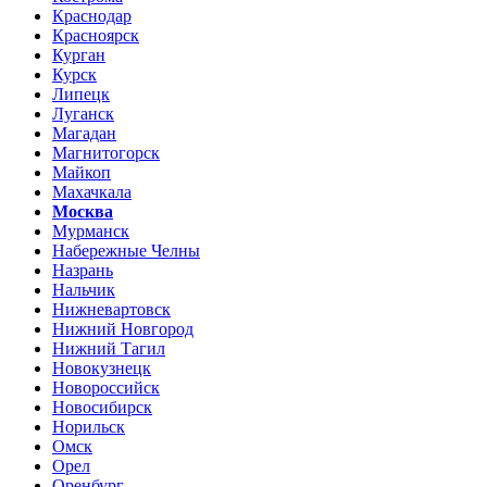
Краснодар
Красноярск
Курган
Курск
Липецк
Луганск
Магадан
Магнитогорск
Майкоп
Махачкала
Москва
Мурманск
Набережные Челны
Назрань
Нальчик
Нижневартовск
Нижний Новгород
Нижний Тагил
Новокузнецк
Новороссийск
Новосибирск
Норильск
Омск
Орел
Оренбург