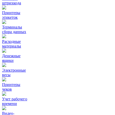
штрихкода
Принтеры
этикеток
Терминалы
сбора данных
Расходные
материалы
Денежные
ящики
Электронные
весы
Принтеры
чеков
Учет рабочего
времени
Видео‑