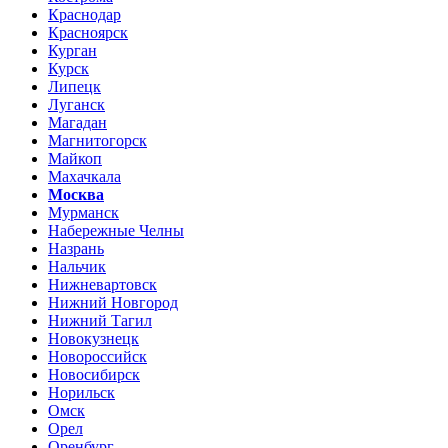
Краснодар
Красноярск
Курган
Курск
Липецк
Луганск
Магадан
Магнитогорск
Майкоп
Махачкала
Москва
Мурманск
Набережные Челны
Назрань
Нальчик
Нижневартовск
Нижний Новгород
Нижний Тагил
Новокузнецк
Новороссийск
Новосибирск
Норильск
Омск
Орел
Оренбург