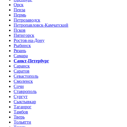
Орск
Пенза
Пермь
Петрозаводск
Петропавловск-Камчатский
Псков
Пятигорск
Ростов-на-Дону
Рыбинск
Рязань
Самара
Санкт-Петербург
Саранск
Саратов
Севастополь
Смоленск
Сочи
Ставрополь
Сургут
Сыктывкар
Таганрог
Тамбов
Тверь
Тольятти