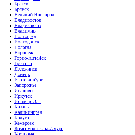
Братск
Брянск
Великий Новгород
Владивосток
Владикавказ
Владимир
Волгоград
Волгодонск
Вологда
Воронеж
Горно-Алтайск
Грозный
Дзержинск
Донецк
Екатеринбург
Запорожье
Иваново
Иркутск
Йошкар-Ола
Казань
Калининград
Калуга
Кемерово
Комсомольск-на-Амуре
Кострома