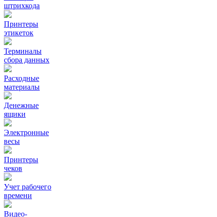
штрихкода
Принтеры
этикеток
Терминалы
сбора данных
Расходные
материалы
Денежные
ящики
Электронные
весы
Принтеры
чеков
Учет рабочего
времени
Видео‑