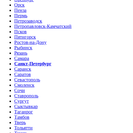
Орск
Пенза
Пермь
Петрозаводск
Петропавловск-Камчатский
Псков
Пятигорск
Ростов-на-Дону
Рыбинск
Рязань
Самара
Санкт-Петербург
Саранск
Саратов
Севастополь
Смоленск
Сочи
Ставрополь
Сургут
Сыктывкар
Таганрог
Тамбов
Тверь
Тольятти