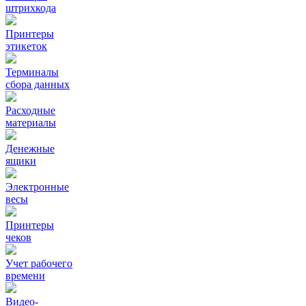
штрихкода
Принтеры
этикеток
Терминалы
сбора данных
Расходные
материалы
Денежные
ящики
Электронные
весы
Принтеры
чеков
Учет рабочего
времени
Видео‑