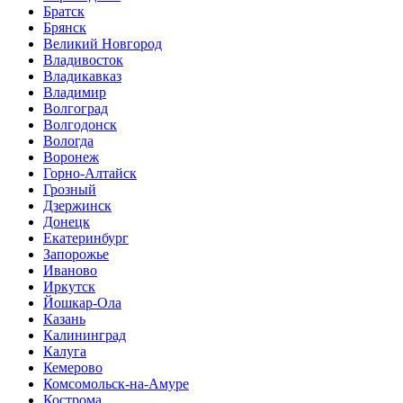
Братск
Брянск
Великий Новгород
Владивосток
Владикавказ
Владимир
Волгоград
Волгодонск
Вологда
Воронеж
Горно-Алтайск
Грозный
Дзержинск
Донецк
Екатеринбург
Запорожье
Иваново
Иркутск
Йошкар-Ола
Казань
Калининград
Калуга
Кемерово
Комсомольск-на-Амуре
Кострома