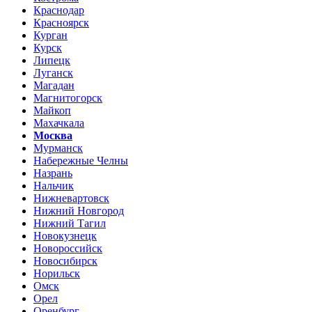
Краснодар
Красноярск
Курган
Курск
Липецк
Луганск
Магадан
Магнитогорск
Майкоп
Махачкала
Москва
Мурманск
Набережные Челны
Назрань
Нальчик
Нижневартовск
Нижний Новгород
Нижний Тагил
Новокузнецк
Новороссийск
Новосибирск
Норильск
Омск
Орел
Оренбург