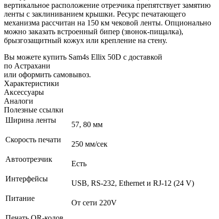
вертикальное расположение отрезчика препятствует замятию
ленты с заклиниванием крышки. Ресурс печатающего
механизма рассчитан на 150 км чековой ленты. Опционально
можно заказать встроенный бипер (звонок-пищалка),
брызгозащитный кожух или крепление на стену.
Вы можете купить Sam4s Ellix 50D с доставкой
по Астрахани
или оформить самовывоз.
Характеристики
Аксессуары
Аналоги
Полезные ссылки
Ширина ленты
57, 80 мм
Скорость печати
250 мм/сек
Автоотрезчик
Есть
Интерфейсы
USB, RS-232, Ethernet и RJ-12 (24 V)
Питание
От сети 220V
Печать QR-кодов