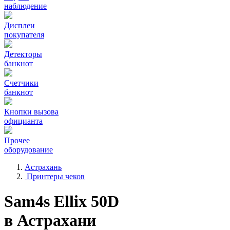
наблюдение
Дисплеи
покупателя
Детекторы
банкнот
Счетчики
банкнот
Кнопки вызова
официанта
Прочее
оборудование
Астрахань
Принтеры чеков
Sam4s Ellix 50D
в Астрахани