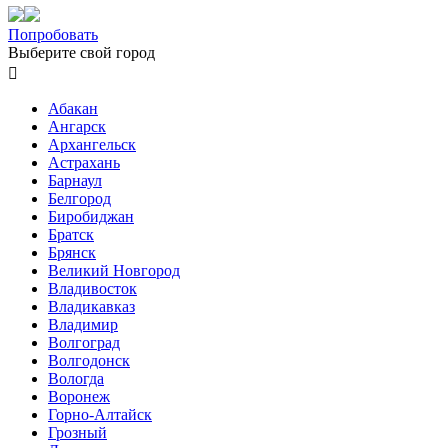
Попробовать
Выберите свой город

Абакан
Ангарск
Архангельск
Астрахань
Барнаул
Белгород
Биробиджан
Братск
Брянск
Великий Новгород
Владивосток
Владикавказ
Владимир
Волгоград
Волгодонск
Вологда
Воронеж
Горно-Алтайск
Грозный