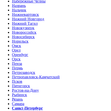
Набережные Челны
Назрань
Нальчик
Нижневартовск
Нижний Новгород
Нижний Тагил
Новокузнецк
Новороссийск
Новосибирск
Норильск
Омск
Орел
Оренбург
Орск
Пенза
Пермь
Петрозаводск
Петропавловск-Камчатский
Псков
Пятигорск
Ростов-на-Дону
Рыбинск
Рязань
Самара
Санкт-Петербург