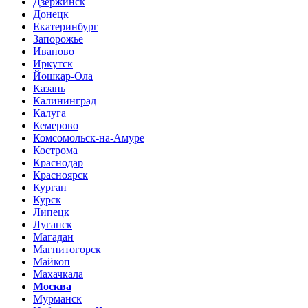
Дзержинск
Донецк
Екатеринбург
Запорожье
Иваново
Иркутск
Йошкар-Ола
Казань
Калининград
Калуга
Кемерово
Комсомольск-на-Амуре
Кострома
Краснодар
Красноярск
Курган
Курск
Липецк
Луганск
Магадан
Магнитогорск
Майкоп
Махачкала
Москва
Мурманск